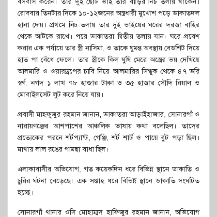
বসবাস করেন। তার দুই ছোট ভাই তার বাড়ির নিচ তলায় থাকেন।
রোববার তিনটার দিকে ১০-১২জনের অস্ত্রধারী মুখোশ পড়ে ডাকাতদল
হানা দেয়। প্রথমে নিচ তলায় তার দুই ভাইয়ের ঘরের দরজা বাহির
থেকে আটকে রাখে। পরে ডাকাতরা দ্বিতীয় তলায় যান। ঘরে প্রবেশ
করার এক পর্যায়ে তার স্ত্রী নাসিমা, ও তাকে ঘুমন্ত অবস্থায় বেডশিট দিয়ে
হাত পা বেঁধে ফেলে। তার স্ত্রীকে কিল ঘুষি মেরে অস্ত্রের ভয় দেখিয়ে
আলমারি ও ওয়ারড্রপের চাবি নিয়ে আলমারির সিন্ধুক থেকে ৪৭ ভরি
স্বর্ণ, নগদ ১ লাখ ৭৮ হাজার টাকা ও ৩৫ হাজার সৌদি রিয়াল ও
মোবাইলসেট লুট করে নিয়ে যায়।
প্রবাসী মাহফুজুর রহমান জানান, ডাকাতরা আড়াইহাজার, সোনারগাঁ ও
নারায়ণঞ্জের আশপাশের আঞ্চলিক ভাষায় কথা বলেছিল। তাদের
প্রত্যেকের পরনে শর্টপ্যান্ট, গেঞ্জি, শর্ট শার্ট ও পায়ে বুট পড়া ছিল।
মাথায় লাল রঙের গামছা বাধা ছিল।
এলাকাবাসীর অভিযোগ, গত কয়েকদিন ধরে বিভিন্ন স্থানে ডাকাতি ও
চুরির ঘটনা বেড়েছে। এক সপ্তাহ ধরে বিভিন্ন স্থানে ডাকাতি সংঘটিত
হচ্ছে।
সোনারগাঁ থানার ওসি মোহাম্মদ হাফিজুর রহমান জানান, অভিযোগ