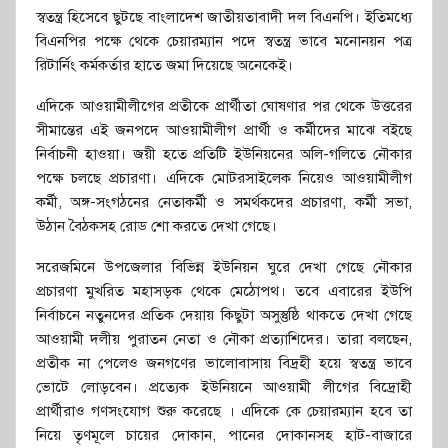
স্বতন্ত্র হিসেবে ছুটছে বাংলাদেশ জাতীয়তাবাদী দল বিএনপি। ইতিমধ্যে
বিএনপির পক্ষে থেকে চেয়ারম্যান পদে স্বতন্ত্র ভাবে মনোনয়ন পত্র
রিটার্নিং কর্মকর্তার হাতে জমা দিয়েছে অনেকেই।
এদিকে আওয়ামীলীগের প্রতীকে প্রার্থীতা ঘোষণার পর থেকে উত্তরের
সীমান্তের এই জনপদে আওয়ামীলীগ প্রার্থী ও কর্মীদের মাঝে বইছে
নির্বাচনী হাওয়া। জয়ী হতে প্রতিটি ইউনিয়নের অলি-গলিতে নৌকার
পক্ষে চলছে প্রচারণা। এদিকে মোটরসাইলেক নিয়েও আওয়ামীলীগ
কর্মী, অঙ্গ-সংগঠনের নেতাকর্মী ও সমর্থকদের প্রচারণা, কর্মী সভা,
উঠান বৈঠকসহ রোড শো করতে দেখা গেছে।
সরেজমিনে উপজেলার বিভিন্ন ইউনিয়ন ঘুরে দেখা গেছে নৌকার
প্রচারণা মুখরিত মহাসড়ক থেকে মেঠোপথ। তবে এবারের ইউপি
নির্বাচনে নতুনদের প্রতিক দেয়ায় কিছুটা অসুস্তুষ্ঠি থাকতে দেখা গেছে
আওয়ামী দলীয় পুরাতন নেতা ও নৌকা প্রত্যাশিদের। তারা বলছেন,
প্রতীক না পেলেও জনগণের ভালোবাসায় বিদ্রহী হয়ে স্বতন্ত্র ভাবে
ভোটে লোড়বেন। প্রত্যেক ইউনিয়নে আওয়ামী লীগের বিদ্রোহী
প্রার্থীরাও গণসংযোগ শুরু করেছে । এদিকে কে চেয়ারম্যান হবে তা
নিয়ে তৃণমূলে চায়ের দোকান, পানের দোকানসহ হাট-বাজারে