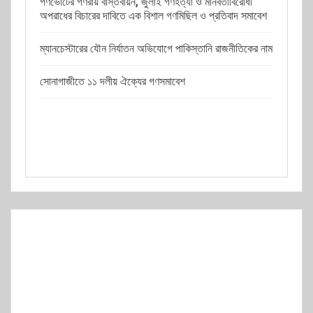
গণভোটের গণরায় বাস্তবায়ন, জুলাই গণহত্যা ও মানবতাবিরোধী
অপরাধের বিচারের দাবিতে এক বিশাল গণমিছিল ও প্রতিবাদ সমাবেশ
ম্যানচেস্টারের যৌন নির্যাতন অভিযোগে পাকিস্তানি রাজনীতিকের নাম
সোনাগাজীতে ১১ দলীয় ঐক্যের গণসমাবেশ