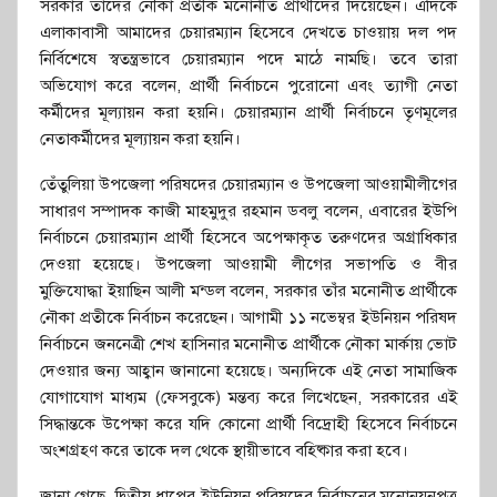
সরকার তাদের নৌকা প্রতীক মনোনীত প্রার্থীদের দিয়েছেন। এদিকে
এলাকাবাসী আমাদের চেয়ারম্যান হিসেবে দেখতে চাওয়ায় দল পদ
নির্বিশেষে স্বতন্ত্রভাবে চেয়ারম্যান পদে মাঠে নামছি। তবে তারা
অভিযোগ করে বলেন, প্রার্থী নির্বাচনে পুরোনো এবং ত্যাগী নেতা
কর্মীদের মূল্যায়ন করা হয়নি। চেয়ারম্যান প্রার্থী নির্বাচনে তৃণমূলের
নেতাকর্মীদের মূল্যায়ন করা হয়নি।
তেঁতুলিয়া উপজেলা পরিষদের চেয়ারম্যান ও উপজেলা আওয়ামীলীগের
সাধারণ সম্পাদক কাজী মাহমুদুর রহমান ডবলু বলেন, এবারের ইউপি
নির্বাচনে চেয়ারম্যান প্রার্থী হিসেবে অপেক্ষাকৃত তরুণদের অগ্রাধিকার
দেওয়া হয়েছে। উপজেলা আওয়ামী লীগের সভাপতি ও বীর
মুক্তিযোদ্ধা ইয়াছিন আলী মন্ডল বলেন, সরকার তাঁর মনোনীত প্রার্থীকে
নৌকা প্রতীকে নির্বাচন করেছেন। আগামী ১১ নভেম্বর ইউনিয়ন পরিষদ
নির্বাচনে জননেত্রী শেখ হাসিনার মনোনীত প্রার্থীকে নৌকা মার্কায় ভোট
দেওয়ার জন্য আহ্বান জানানো হয়েছে। অন্যদিকে এই নেতা সামাজিক
যোগাযোগ মাধ্যম (ফেসবুকে) মন্তব্য করে লিখেছেন, সরকারের এই
সিদ্ধান্তকে উপেক্ষা করে যদি কোনো প্রার্থী বিদ্রোহী হিসেবে নির্বাচনে
অংশগ্রহণ করে তাকে দল থেকে স্থায়ীভাবে বহিষ্কার করা হবে।
জানা গেছে, দ্বিতীয় ধাপের ইউনিয়ন পরিষদের নির্বাচনের মনোনয়নপত্র