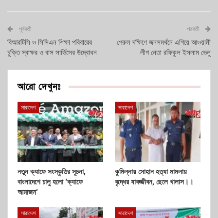
পূর্ববর্তী
পরবর্তী
বিআরটিসি ও সিসিএন শিক্ষা পরিবারের
পেরুল দক্ষিণে জনসমর্থনে এগিয়ে আওয়ামী
চুক্তি স্বাক্ষর ও বাস সার্ভিসের উদ্বোধন
লীগ নেতা রফিকুল ইসলাম ভেলু
আরো দেখুনঃ
সারাদেশ
সারাদেশ
নতুন ক্যাফে সংস্কৃতির সূচনা,
কুমিল্লায় সোহান হত্যা মামলায়
বাংলাদেশে চালু হলো ‘ক্যাফে
বৃদ্ধের যাবজ্জীবন, ছেলে খালাস।।
আমাজন’
সারাদেশ
সারাদেশ