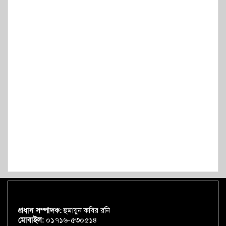
প্রধান সম্পাদক:
হুমায়ুন কবির রনি
মোবাইল:
০১৭১৬-৫৩০৫১৪