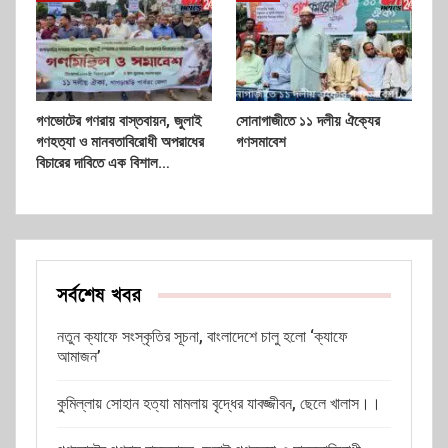
গণভোটের গণরায় বাস্তবায়ন, জুলাই
সোনাগাজীতে ১১ দলীয় ঐক্যের
গণহত্যা ও মানবতাবিরোধী অপরাধের
গণসমাবেশ
বিচারের দাবিতে এক বিশাল…
সর্বশেষ খবর
নতুন ক্যাফে সংস্কৃতির সূচনা, বাংলাদেশে চালু হলো ‘ক্যাফে
আমাজন’
কুমিল্লায় সোহান হত্যা মামলায় বৃদ্ধের যাবজ্জীবন, ছেলে খালাস।।