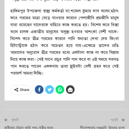
হাকিমপুর উপজেলা স্বাস্থ্য কর্মকর্তা ডা.শ্যামল কুমার দাস বলেন,হঠাৎ
করে গরমের মাত্রা বেড়ে যাওয়ার কারনে পেশাজীবি শ্রমজীবি মানুষ
যারা রয়েছেন যাদেরকে বাহিরে কাজ করতে হয়। বিশেষ করে রিক্সা
ভ্যান চালক এজাতীয় মানুষের অসুস্থ্য হওয়ার আশংকা বেশী থাকে।
বিশেষ করে তীব্র গরমের কারনে পানি শুন্যতা দেখা দেয় কিংবা
হিটস্ট্রোকে হঠাৎ করে অচেতন হয়ে যায়।এক্ষেত্রে তাদের প্রতি
আমাদের অনুরোধ তীব্র গরমের মধ্যে একটানা কাজ না করে বিশ্রাম
নিয়ে কাজ করা। সেই সাথে প্রচুর পানি পান করে বা এই সময়ে শরবত
পান করতে পারেন এককথায় তারা ফ্লুইডটা বেশী গ্রহন করে সেই
পরামর্শ আমরা দিচ্ছি।
Share
পূর্ববর্তী
পরবর্তী
কুষ্টিয়ায় ট্রেনে কাটা পড়ে নারীর মৃত্যু
শীতলক্ষ্যায় লঞ্চডুবি: উদ্ধার হলো