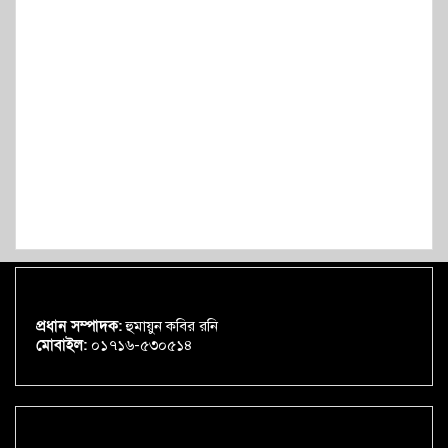
প্রধান সম্পাদক:
হুমায়ুন কবির রনি
মোবাইল:
০১৭১৬-৫৩০৫১৪