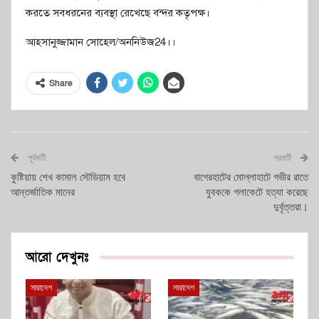
করতে সবধরনের ব্যবস্থা রেখেছে বন্দর কতৃপক্ষ।
আহসানুজ্জামান সোহেল/অননিউজ24।।
Share
পূর্ববর্তী
পরবর্তী
কুষ্টিয়ায় শেখ কামাল স্টেডিয়াম হবে
বাগেরহাটের মোল্লাহাটে গভীর রাতে
আন্তর্জাতিক মানের
যুবককে গলাকেটে হত্যা করেছে
দুর্বৃত্তরা।
আরো দেখুনঃ
সারাদেশ
সারাদেশ