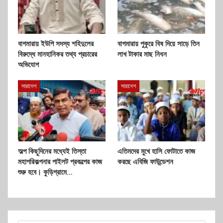
বাগমারায় ইউপি সদস্য শহিদুলের
বাগমারায় পুকুরে বিষ দিয়ে সাড়ে তিন
বিরুদ্ধে মানহানিকর তথ্য প্রচারের
লাখ টাকার মাছ নিধন
অভিযোগ
সারাদেশ
সারাদেশ
অল্প কিছুদিনের মধ্যেই তিস্তা
এতিমদের মুখে হাসি ফোটাতে কাজ
মহাপরিকল্পনার পাইলট প্রকল্পের কাজ
করছে এবিজি ফাউন্ডেশন
শুরু হবে। কুড়িগ্রামে…