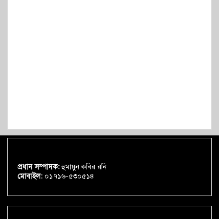
প্রধান সম্পাদক:
হুমায়ুন কবির রনি
মোবাইল:
০১৭১৬-৫৩০৫১৪