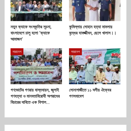
নতুন ক্যাফে সংস্কৃতির সূচনা,
কুমিল্লায় সোহান হত্যা মামলায়
বাংলাদেশে চালু হলো ‘ক্যাফে
বৃদ্ধের যাবজ্জীবন, ছেলে খালাস।।
আমাজন’
সারাদেশ
সারাদেশ
গণভোটের গণরায় বাস্তবায়ন, জুলাই
সোনাগাজীতে ১১ দলীয় ঐক্যের
গণহত্যা ও মানবতাবিরোধী অপরাধের
গণসমাবেশ
বিচারের দাবিতে এক বিশাল…