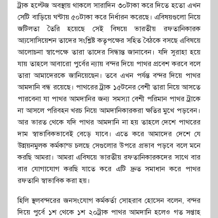
ট্রাক হল্টেজ অবস্থায় থাকলে সারাদিন ৩০টাকা করে দিতে হতো এখন
সেটি বাড়িয়ে ঘন্টায় ৫০টাকা করে নির্ধারন করেছে। এবিষয়গুলো নিয়ে
জটিলতা তৈরি হয়েছে সেই বিষয়ে ভারতীয় রফতানিকারক
আ্যসোসিয়েশন তাদের সংশ্লিষ্ট কতৃপক্ষের সহিত বৈঠকে বসছে এবিষয়ে
আলোচনা স্বাপেক্ষে তারা তাদের সিন্ধান্ত জানাবেন। যদি সুরাহা হয়ে
যায় তাহলে আবারো পুর্বের ন্যায় বন্দর দিয়ে পাথর প্রবেশ করবে বলে
তারা আমাদেরকে জানিয়েছেন। তবে এখন পর্যন্ত বন্দর দিয়ে পাথর
আমদানি বন্ধ রয়েছে। পাথরের ট্রাক ১৫টনের বেশী তারা নিয়ে আসতে
পারবেনা যা পাথর আমদানির জন্য সমস্যা বেশী পরিমান পাথর ট্রাকে
না আসলে পরিবহন খরচ নিয়ে আমদানিকারকরা ক্ষতির মুখে পড়বেন।
আর ভারত থেকে যদি পাথর আমদানি না হয় তাহলে দেশে পাথরের
দাম স্বাভাবিকভাবেই বেড়ে যাবে। এতে করে আমাদের দেশে যে
উন্নয়নমুলক কর্মকান্ড চলছে সেগুলোর উপরে প্রভাব পড়বে বলে মনে
করছি আমরা। আমরা এবিষয়ে ভারতীয় রফতানিকারকদের সাথে বার
বার যোগাযোগ করছি যাতে করে এটি দ্রুত সমাধান করে পাথর
রফতানি স্বাভাবিক করা হয়।
হিলি স্থলবন্দরের জনসংযোগ কর্মকর্তা সোহরাব হোসেন বলেন, বন্দর
দিয়ে পুর্বে ১শ থেকে ১শ ২০ট্রাক পাথর আমদানি হলেও গত সপ্তাহ