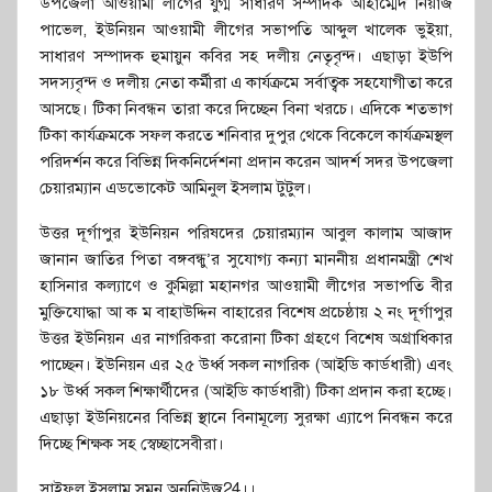
উপজেলা আওয়ামী লীগের যুগ্ম সাধারণ সম্পাদক আহাম্মেদ নিয়াজ
পাভেল, ইউনিয়ন আওয়ামী লীগের সভাপতি আব্দুল খালেক ভুইয়া,
সাধারণ সম্পাদক হুমায়ুন কবির সহ দলীয় নেতৃবৃন্দ। এছাড়া ইউপি
সদস্যবৃন্দ ও দলীয় নেতা কর্মীরা এ কার্যক্রমে সর্বাত্বক সহযোগীতা করে
আসছে। টিকা নিবন্ধন তারা করে দিচ্ছেন বিনা খরচে। এদিকে শতভাগ
টিকা কার্যক্রমকে সফল করতে শনিবার দুপুর থেকে বিকেলে কার্যক্রমস্থল
পরিদর্শন করে বিভিন্ন দিকনির্দেশনা প্রদান করেন আদর্শ সদর উপজেলা
চেয়ারম্যান এডভোকেট আমিনুল ইসলাম টুটুল।
উত্তর দূর্গাপুর ইউনিয়ন পরিষদের চেয়ারম্যান আবুল কালাম আজাদ
জানান জাতির পিতা বঙ্গবন্ধু’র সুযোগ্য কন্যা মাননীয় প্রধানমন্ত্রী শেখ
হাসিনার কল্যাণে ও কুমিল্লা মহানগর আওয়ামী লীগের সভাপতি বীর
মুক্তিযোদ্ধা আ ক ম বাহাউদ্দিন বাহারের বিশেষ প্রচেষ্ঠায় ২ নং দূর্গাপুর
উত্তর ইউনিয়ন এর নাগরিকরা করোনা টিকা গ্রহণে বিশেষ অগ্রাধিকার
পাচ্ছেন। ইউনিয়ন এর ২৫ উর্ধ্ব সকল নাগরিক (আইডি কার্ডধারী) এবং
১৮ উর্ধ্ব সকল শিক্ষার্থীদের (আইডি কার্ডধারী) টিকা প্রদান করা হচ্ছে।
এছাড়া ইউনিয়নের বিভিন্ন স্থানে বিনামূল্যে সুরক্ষা এ্যাপে নিবন্ধন করে
দিচ্ছে শিক্ষক সহ স্বেচ্ছাসেবীরা।
সাইফুল ইসলাম সুমন,অননিউজ24।।