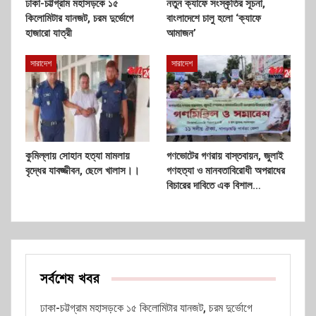
ঢাকা-চট্টগ্রাম মহাসড়কে ১৫
নতুন ক্যাফে সংস্কৃতির সূচনা,
কিলোমিটার যানজট, চরম দুর্ভোগে
বাংলাদেশে চালু হলো ‘ক্যাফে
হাজারো যাত্রী
আমাজন’
সারাদেশ
সারাদেশ
কুমিল্লায় সোহান হত্যা মামলায়
গণভোটের গণরায় বাস্তবায়ন, জুলাই
বৃদ্ধের যাবজ্জীবন, ছেলে খালাস।।
গণহত্যা ও মানবতাবিরোধী অপরাধের
বিচারের দাবিতে এক বিশাল…
সর্বশেষ খবর
ঢাকা-চট্টগ্রাম মহাসড়কে ১৫ কিলোমিটার যানজট, চরম দুর্ভোগে