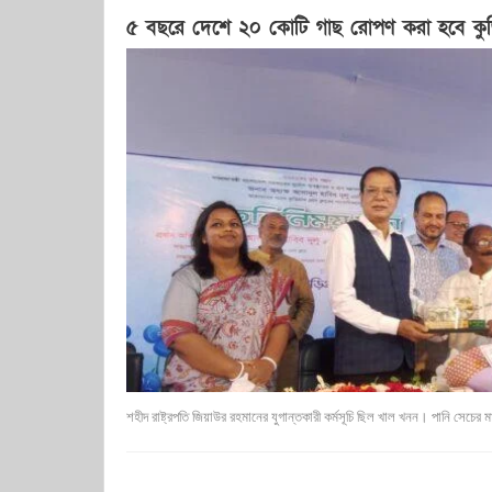
৫ বছরে দেশে ২০ কোটি গাছ রোপণ করা হবে কুড়িগ্রাম
শহীদ রাষ্ট্রপতি জিয়াউর রহমানের যুগান্তকারী কর্মসূচি ছিল খাল খনন। পানি সেচের 