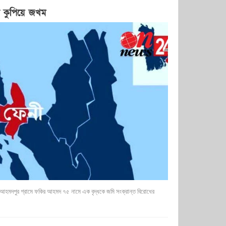
ে কুপিয়ে জখম
হমদপুর গ্রামে ফকির আহমদ ৭৫ নামে এক বৃদ্ধকে জমি সংক্রান্ত বিরোধের