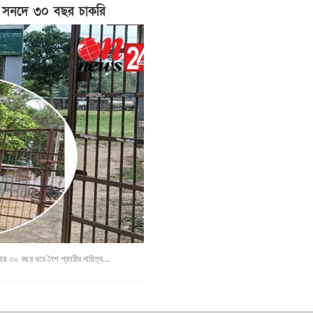
ক সনদে ৩০ বছর চাকরি
রায় ৩০ বছর ধরে নৈশ প্রহরীর দায়িত্ব…