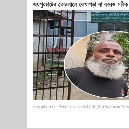
জয়পুরহাটের ক্ষেতলালে লেখাপড়া না করেও সঠি
জয়পুরহাটের ক্ষেতলাল উপজেলার খোশবদন জি.ইউ দ্বি-মুখী আলিম মাদ্রাসায় দীর্ঘ প্