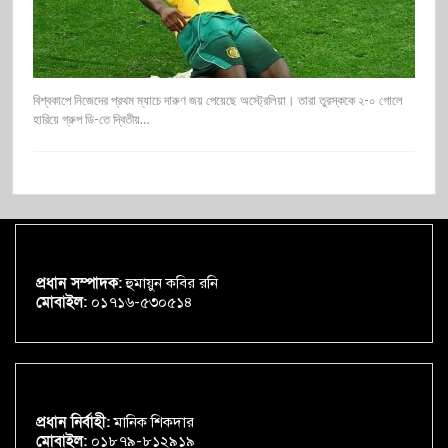
বিশ্বকাপে নিজেদের প্রথম ম্যাচে দারুণ জয় পেয়েছে অস্ট্রেলিয়া। তারা তুরস্ককে ২-০ গোলে
হারিয়ে গ্রুপ ডি-তে দ্বিতীয়…
প্রধান সম্পাদক:
হুমায়ুন কবির রনি
মোবাইল:
০১৭১৬-৫৩০৫১৪
প্রধান নির্বাহী:
মানিক শিকদার
মোবাইল:
০১৮৭৯-৮১২৯১৯