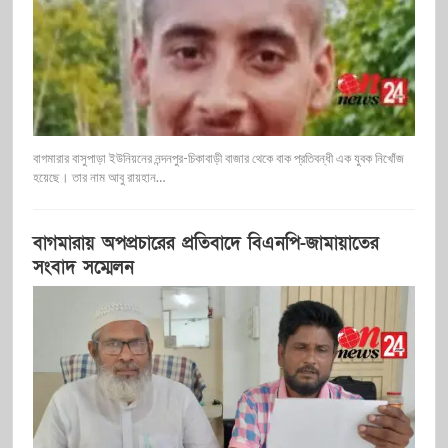
বাগমারার বাসুপাড়া ইউনিয়নের নন্দনপুর-চিকাবাড়ী বাজার থেকে বাক প্রতিবন্ধী এক যুবক নিখোঁজ
হয়েছে। তার নাম আবু রায়হান…
বাগমারায় অপপ্রচারের প্রতিবাদে বিএনপি-জামায়াতের
সংবাদ সম্মেলন