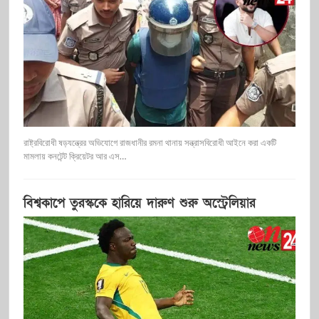
রাষ্ট্রবিরোধী ষড়যন্ত্রের অভিযোগে রাজধানীর রমনা থানায় সন্ত্রাসবিরোধী আইনে করা একটি
মামলায় কনটেন্ট ক্রিয়েটর আর এস…
বিশ্বকাপে তুরস্ককে হারিয়ে দারুণ শুরু অস্ট্রেলিয়ার