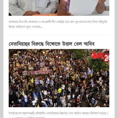
বাগমারায় বিএনপি, জামায়াত ও আওয়ামী লীগ একাট্রা হয়ে খাল পুন:খননের নামে টাকা হরিলুটের
মিথ্যা অভিযোগ তুলে এলাকায়…
নেতানিয়াহুর বিরুদ্ধে বিক্ষোভে উত্তাল তেল আবিব
ইসরায়েলের প্রধানমন্ত্রী বেনিয়ামিন নেতানিয়াহুর বিরুদ্ধে তেল আবিবে আবারও বিক্ষোভ হয়েছে।