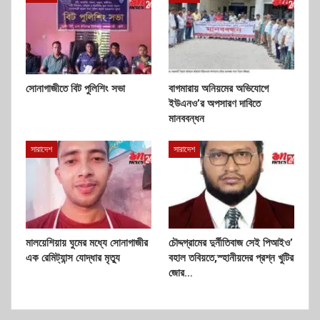
সোনাগাজীতে বিট পুলিশিং সভা
বাগমারায় অনিয়মের অভিযোগে
ইউএনও’র অপসারণ দাবিতে
মানববন্ধন
সারাদেশ
সারাদেশ
মালয়েশিয়ায় ঘুমের মধ্যে সোনাগাজীর
চৌদ্দগ্রামের দুর্নীতিবাজ সেই পিআইও’
এক রেমিট্যান্স যোদ্ধার মৃত্যু
বহাল তবিয়তে,স্হানীয়দের প্রশ্ন খুটির
জোর…