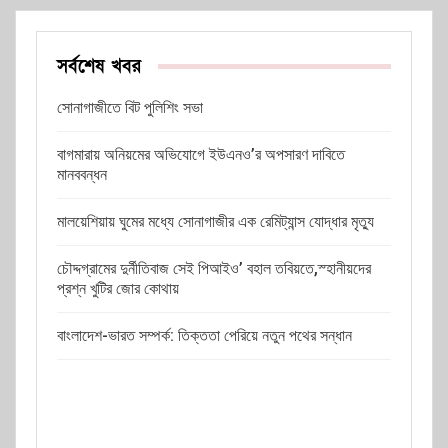
সর্বশেষ খবর
সোনাগাজীতে বিট পুলিশিং সভা
বাগমারায় অনিয়মের অভিযোগে ইউএনও’র অপসারণ দাবিতে
মানববন্ধন
মালয়েশিয়ায় ঘুমের মধ্যে সোনাগাজীর এক রেমিট্যান্স যোদ্ধার মৃত্যু
চৌদ্দগ্রামের দুর্নীতিবাজ সেই পিআইও’ বহাল তবিয়তে,স্হানীয়দের
প্রশ্ন খুটির জোর কোথায়
বাংলাদেশ-ভারত সম্পর্ক: তিক্ততা পেরিয়ে নতুন পথের সন্ধান