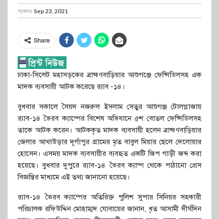
প্রকাশঃ
Sep 23, 2021
Share
ঢাকা-সিলেট মহাসড়কের ব্রাহ্মণবাড়িয়ার আশুগঞ্জে ফেন্সিডিলসহ এক
মাদক ব্যবসায়ী আটক করেছে র‌্যাব -১৪।
বুধবার সকালে সৈয়দ নজরুল ইসলাম সেতুর আশুগঞ্জ টোলপ্লাজায়
র‌্যাব-১৪ ভৈরব ক্যাম্পের বিশেষ অভিযানে ৫শ বোতল ফেন্সিডিলসহ
তাকে আটক করেন। আটককৃত মাদক ব্যবসায়ী হলেন ব্রাহ্মণবাড়িয়ার
জেলার আখাউড়ার দূর্গাপুর গ্রামের মৃত বাবুল মিয়ার ছেলে দেলোয়ার
হোসেন। এসময় মাদক ব্যবসায়ীর ব্যবহৃত একটি জিপ গাড়ী জব্দ করা
হয়েছে। বুধবার দুপুরে র‌্যাব-১৪ ভৈরব ক্যাম্প থেকে পাঠানো প্রেস
বিজ্ঞপ্তির মাধ্যমে এই তথ্য জানানো হয়েছে।
র‌্যাব-১৪ ভৈরব ক্যাম্পের অতিরিক্ত পুলিশ সুপার সিনিয়র সহকারী
পরিচালক রফিউদ্দিন মোহাম্মদ যোবায়ের জানান, ধৃত আসামী দীর্ঘদিন