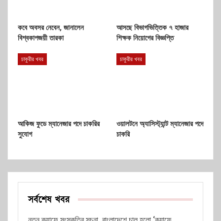
কবে অবসর নেবেন, জানালেন
আসছে বিভাগভিত্তিক ৭ হাজার
বিশ্বকাপজয়ী তারকা
শিক্ষক নিয়োগের বিজ্ঞপ্তি
চাকুরীর খবর
চাকুরীর খবর
আকিজ ফুডে ম্যানেজার পদে চাকরির
ওয়ালটনে অ্যাসিস্ট্যান্ট ম্যানেজার পদে
সুযোগ
চাকরি
সর্বশেষ খবর
নতুন ক্যাফে সংস্কৃতির সূচনা, বাংলাদেশে চালু হলো ‘ক্যাফে