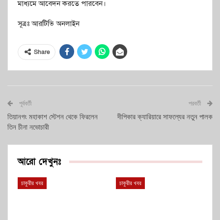
মাধ্যমে আবেদন করতে পারবেন।
সূত্রঃ আরটিভি অনলাইন
Share
পূর্ববর্তী
পরবর্তী
তিয়ানগং মহাকাশ স্টেশন থেকে ফিরলেন
দীপিকার ক্যারিয়ারে সাফল্যের নতুন পালক
তিন চীনা নভোচারী
আরো দেখুনঃ
চাকুরীর খবর
চাকুরীর খবর