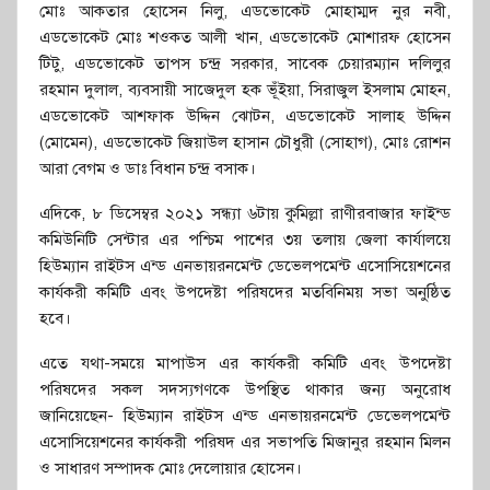
মোঃ আকতার হোসেন নিলু, এডভোকেট মোহাম্মদ নুর নবী,
এডভোকেট মোঃ শওকত আলী খান, এডভোকেট মোশারফ হোসেন
টিটু, এডভোকেট তাপস চন্দ্র সরকার, সাবেক চেয়ারম্যান দলিলুর
রহমান দুলাল, ব্যবসায়ী সাজেদুল হক ভূঁইয়া, সিরাজুল ইসলাম মোহন,
এডভোকেট আশফাক উদ্দিন ঝোটন, এডভোকেট সালাহ উদ্দিন
(মোমেন), এডভোকেট জিয়াউল হাসান চৌধুরী (সোহাগ), মোঃ রোশন
আরা বেগম ও ডাঃ বিধান চন্দ্র বসাক।
এদিকে, ৮ ডিসেম্বর ২০২১ সন্ধ্যা ৬টায় কুমিল্লা রাণীরবাজার ফাইন্ড
কমিউনিটি সেন্টার এর পশ্চিম পাশের ৩য় তলায় জেলা কার্যালয়ে
হিউম্যান রাইটস এন্ড এনভায়রনমেন্ট ডেভেলপমেন্ট এসোসিয়েশনের
কার্যকরী কমিটি এবং উপদেষ্টা পরিষদের মতবিনিময় সভা অনুষ্ঠিত
হবে।
এতে যথা-সময়ে মাপাউস এর কার্যকরী কমিটি এবং উপদেষ্টা
পরিষদের সকল সদস্যগণকে উপস্থিত থাকার জন্য অনুরোধ
জানিয়েছেন- হিউম্যান রাইটস এন্ড এনভায়রনমেন্ট ডেভেলপমেন্ট
এসোসিয়েশনের কার্যকরী পরিষদ এর সভাপতি মিজানুর রহমান মিলন
ও সাধারণ সম্পাদক মোঃ দেলোয়ার হোসেন।