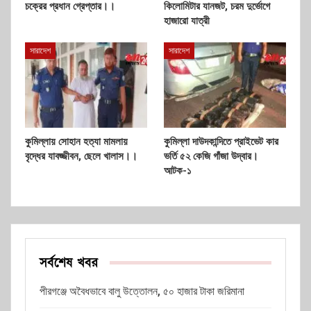
চক্রের প্রধান গ্রেপ্তার।।
কিলোমিটার যানজট, চরম দুর্ভোগে
হাজারো যাত্রী
সারাদেশ
সারাদেশ
কুমিল্লায় সোহান হত্যা মামলায়
কুমিল্লা দাউদকান্দিতে প্রাইভেট কার
বৃদ্ধের যাবজ্জীবন, ছেলে খালাস।।
ভর্তি ৫২ কেজি গাঁজা উদ্বার।
আটক-১
সর্বশেষ খবর
পীরগঞ্জে অবৈধভাবে বালু উত্তোলন, ৫০ হাজার টাকা জরিমানা