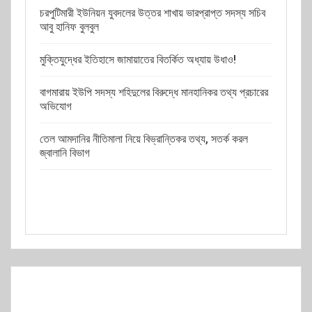
চরপুটিমারী ইউনিয়ন যুবদলের উত্তর শাখায় ভারপ্রাপ্ত সদস্য সচিব
আবু হানিফ বুলবুল
মুক্তিযুদ্ধের ইতিহাসে জামায়াতের বিতর্কিত অধ্যায় উধাও!
বাগমারায় ইউপি সদস্য শহিদুলের বিরুদ্ধে মানহানিকর তথ্য প্রচারের
অভিযোগ
তেল আমদানির নীতিমালা নিয়ে বিভ্রান্তিকর তথ্য, সতর্ক করল
জ্বালানি বিভাগ