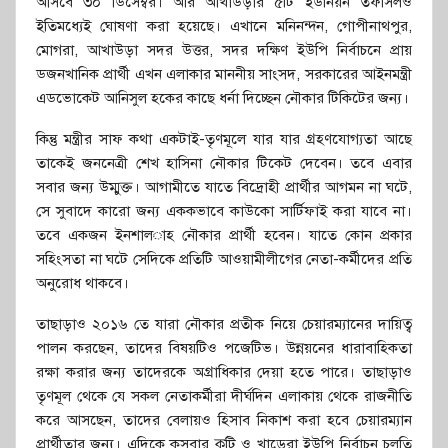
আসবে ৩০ ডিসেম্বর। আর আখাউড়ার ৫টি ইউনিয়ন তফসিলও
ইতিমধ্যেই ঘোষণা করা হয়েছে। এখানে মনিনন্দন, গোপীনাথপুর,
মোগরা, আখাউড়া সদর উত্তর, সদর দক্ষিণ ইউপি নির্বাচনে প্রায়
ডজনখানিক প্রার্থী এখন এলাকার মাননীয় সাংসদ, সরকারের আইনমন্ত্রী
এডভোকেট আনিসুল হকের কাছে ধর্না দিচ্ছেন নৌকার টিকিটের জন্য।
কিন্তু মন্ত্রীর সাফ কথা একটাই-তৃণমূলে যার যার গ্রহণযোগ্যতা আছে
তাকেই জননেত্রী শেখ হাসিনা নৌকার টিকেট দেবেন। তবে এবার
সবার জন্য উম্মুক্ত। আগামীতে যাতে বিদ্রোহী প্রার্থীর আগমন না ঘটে,
সে সুবাদে কারো জন্য এককভাবে কাউকো সার্টিফাই করা যাবে না।
তবে একজন ইনশাল­াহ নৌকার প্রার্থী হবেন। যাতে কোন প্রকার
সহিংসতা না ঘটে সেদিকে প্রতিটি আওয়ামীলীগের নেতা-কর্মীদের প্রতি
অনুরোধ থাকবে।
তাছাড়াও ২০১৬ তে যারা নৌকার প্রতীক নিয়ে চেয়ারম্যানের দায়িত্ব
পালন করছেন, তাদের বিষয়টিও পজেটিভ। উন্নয়নের ধারাবাহিকতা
রক্ষা করার জন্য তাদেরকে অগ্রাধিকার দেয়া হতে পারে। তাছাড়াও
তৃণমূল থেকে যে সকল নেতাকর্মীরা দীর্ঘদিন এলাকায় থেকে রাজনীতি
করে আসছেন, তাদের বেলায়ও হিসাব নিকাশ করা হবে চেয়ারম্যান
প্রার্থীতার জন্য। এদিকে কসবার কুটি ও খাড়েরা ইউপি নির্বাচন চলতি