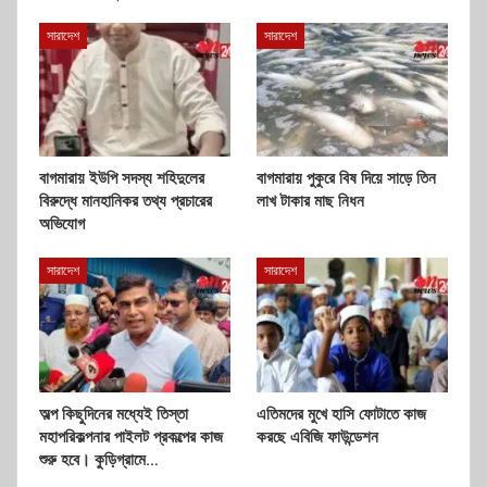
সারাদেশ
সারাদেশ
বাগমারায় ইউপি সদস্য শহিদুলের
বাগমারায় পুকুরে বিষ দিয়ে সাড়ে তিন
বিরুদ্ধে মানহানিকর তথ্য প্রচারের
লাখ টাকার মাছ নিধন
অভিযোগ
সারাদেশ
সারাদেশ
অল্প কিছুদিনের মধ্যেই তিস্তা
এতিমদের মুখে হাসি ফোটাতে কাজ
মহাপরিকল্পনার পাইলট প্রকল্পের কাজ
করছে এবিজি ফাউন্ডেশন
শুরু হবে। কুড়িগ্রামে…