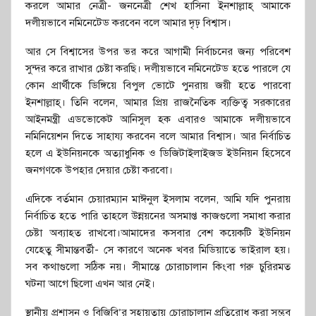
করলে আমার নেত্রী- জননেত্রী শেখ হাসিনা ইনশাল্লাহ্ আমাকে
দলীয়ভাবে নমিনেটেড করবেন বলে আমার দৃঢ় বিশ্বাস।
আর সে বিশ্বাসের উপর ভর করে আগামী নির্বাচনের জন্য পরিবেশ
সুন্দর করে রাখার চেষ্টা করছি। দলীয়ভাবে নমিনেটেড হতে পারলে যে
কোন প্রার্থীকে ডিঙ্গিয়ে বিপুল ভোটে পুনরায় জয়ী হতে পারবো
ইনশাল্লাহ্। তিনি বলেন, আমার প্রিয় রাজনৈতিক ব্যক্তিত্ব সরকারের
আইনমন্ত্রী এডভোকেট আনিসুল হক এবারও আমাকে দলীয়ভাবে
নমিনিয়েশন দিতে সাহায্য করবেন বলে আমার বিশ্বাস। আর নির্বাচিত
হলে এ ইউনিয়নকে অত্যাধুনিক ও ডিজিটাইলাইজড ইউনিয়ন হিসেবে
জনগণকে উপহার দেয়ার চেষ্টা করবো।
এদিকে বর্তমান চেয়ারম্যান মাঈনুল ইসলাম বলেন, আমি যদি পুনরায়
নির্বাচিত হতে পারি তাহলে উন্নয়নের অসমাপ্ত কাজগুলো সমাধা করার
চেষ্টা অব্যাহত রাখবো।আমাদের কসবার বেশ কয়েকটি ইউনিয়ন
যেহেতু সীমান্তবর্তী- সে কারণে অনেক খবর মিডিয়াতে ভাইরাল হয়।
সব কথাগুলো সঠিক নয়। সীমান্তে চোরাচালান কিংবা গরু চুরিরমত
ঘটনা আগে ছিলো এখন আর নেই।
স্থানীয় প্রশাসন ও বিজিবি’র সহায়তায় চোরাচালান প্রতিরোধ করা সম্ভব