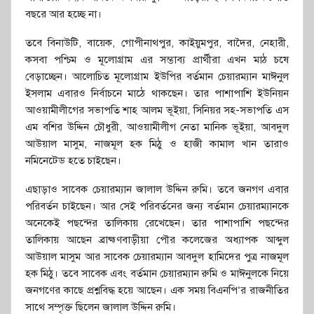
বছরে আর হচ্ছে না।
তবে বিনাউটি, বায়েক, গোপীনাথপুর, কাইয়ুমপুর, বাদৈর, নেহারী,
কসবা পশ্চিম ও মূলোগ্রাম এর সম্ভাব্য প্রার্থীরা এখন মাঠ চষে
বেড়াচ্ছেন। আলোচিত মূলোগ্রাম ইউপির বর্তমান চেয়ারম্যান মাঈনুল
ইসলাম এবারও নির্বাচনে মাঠে থাকছেন। তার পাশাপাশি ইউনিয়ন
আওয়ামীলীগের সভাপতি শাহ আলম ভূইয়া, সিনিয়র সহ-সভাপতি এস
এম বশির উদ্দিন চৌধুরী, আওয়ামীলীগ নেতা মানিক ভূইয়া, আবদুল
আউয়াল মাসুম, নাজমূল হক মিঠু ও হাজী কামাল খান তারাও
নমিনেটেড হতে চাইছেন।
এছাড়াও সাবেক চেয়ারম্যান জালাল উদ্দিন রুমি। তবে জনগণ এবার
পরিবর্তন চাইছেন। আর সেই পরিবর্তনের জন্য বর্তমান চেয়ারম্যানকে
অনেকেই পছন্দের তালিকায় রেখেছেন। তার পাশাপাশি পছন্দের
তালিকায় আছেন ব্রাহ্মণবাড়ীয়া পৌর কলেজের অধ্যাপক আব্দুল
আউয়াল মাসুম আর সাবেক চেয়ারম্যান আবদুল হামিদের পুত্র নাজমূল
হক মিঠু। তবে সাবেক এবং বর্তমান চেয়ারম্যান রুমি ও মাঈনুলকে নিয়ে
জনগণের কাছে প্রশ্নবিদ্ধ হয়ে আছেন। এক সময় বিএনপি’র রাজনীতির
সাথে সম্পৃক্ত ছিলেন জালাল উদ্দিন রুমি।