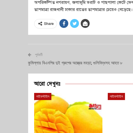
অপরিকল্পিত নগরায়ণ, জলাভূমি ভরাট ও গাছপালা কেটে ফেলা
তাপমাত্রা রাজধানী ঢাকার রাতের তাপমাত্রার চেয়েও বেড়েছে।
Share
পূর্ববর্তী
কুমিল্লায় বিএনপির দুই গ্রুপের অস্ত্রের মহড়া; গুলিবিদ্ধসহ আহত ৮
আরো দেখুনঃ
লাইফস্টাইল
লাইফস্টাইল