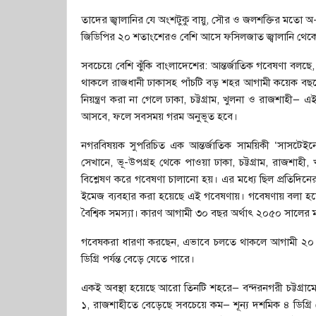
তাদের জ্বালানির যে অংশটুকু বায়ু, সৌর ও জলশক্তির মত
জিডিপির ২০ শতাংশেরও বেশি আসে ফসিলজাত জ্বালানি থেক
সবচেয়ে বেশি ঝুঁকি বাংলাদেশের: আন্তর্জাতিক গবেষণা বলছে,
থাকলে রাজধানী ঢাকাসহ পাঁচটি বড় শহর আগামী কয়েক বছর
নিয়ন্ত্রণ করা না গেলে ঢাকা, চট্টগ্রাম, খুলনা ও রাজশাহী—
আসবে, ফলে সবসময় গরম অনুভূত হবে।
নগরবিষয়ক সুপরিচিত এক আন্তর্জাতিক সাময়িকী ‘সাসটেইনে
সেখানে, ভূ-উপগ্রহ থেকে পাওয়া ঢাকা, চট্টগ্রাম, রাজশাহ
বিশ্লেষণ করে গবেষণা চালানো হয়। এর মধ্যে ছিল প্রতিদিনের
ইমেজ ব্যবহার করা হয়েছে এই গবেষণায়। গবেষণায় বলা হয়েছে 
বৈশ্বিক সমস্যা। কারণ আগামী ৩০ বছর অর্থাৎ ২০৫০ সালের ম
গবেষকরা ধারণা করছেন, এভাবে চলতে থাকলে আগামী ২০ বছর
ডিগ্রি পর্যন্ত বেড়ে যেতে পারে।
একই অবস্থা হয়েছে আরো তিনটি শহরে— বন্দরনগরী চট্টগ্রা
১, রাজশাহীতে বেড়েছে সবচেয়ে কম— শূন্য দশমিক ৪ ডিগ্রি স