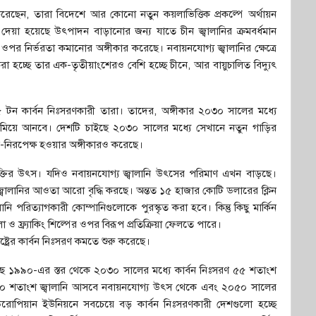
েছেন, তারা বিদেশে আর কোনো নতুন কয়লাভিত্তিক প্রকল্পে অর্থায়ন
য়া হয়েছে উৎপাদন বাড়ানোর জন্য যাতে চীন জ্বালানির ক্রমবর্ধমান
র নির্ভরতা কমানোর অঙ্গীকার করেছে। নবায়নযোগ্য জ্বালানির ক্ষেত্রে
া হচ্ছে তার এক-তৃতীয়াংশেরও বেশি হচ্ছে চীনে, আর বায়ুচালিত বিদ্যুৎ
 ১৫.৫ টন কার্বন নিঃসরণকারী তারা। তাদের, অঙ্গীকার ২০৩০ সালের মধ্যে
ামিয়ে আনবে। দেশটি চাইছে ২০৩০ সালের মধ্যে সেখানে নতুন গাড়ির
বন-নিরপেক্ষ হওয়ার অঙ্গীকারও করেছে।
ি শক্তির উৎস। যদিও নবায়নযোগ্য জ্বালানি উৎসের পরিমাণ এখন বাড়ছে।
 জ্বালানির আওতা আরো বৃদ্ধি করছে। অন্তত ১৫ হাজার কোটি ডলারের ক্লিন
ানি পরিত্যাগকারী কোম্পানিগুলোকে পুরস্কৃত করা হবে। কিন্তু কিছু মার্কিন
লা ও ফ্র্যাকিং শিল্পের ওপর বিরূপ প্রতিক্রিয়া ফেলতে পারে।
ট্রের কার্বন নিঃসরণ কমতে শুরু করেছে।
 ১৯৯০-এর স্তর থেকে ২০৩০ সালের মধ্যে কার্বন নিঃসরণ ৫৫ শতাংশ
ে ৪০ শতাংশ জ্বালানি আসবে নবায়নযোগ্য উৎস থেকে এবং ২০৫০ সালের
ইউরোপিয়ান ইউনিয়নে সবচেয়ে বড় কার্বন নিঃসরণকারী দেশগুলো হচ্ছে