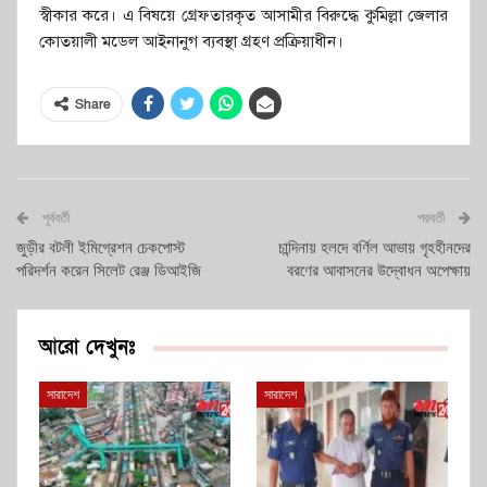
স্বীকার করে। এ বিষয়ে গ্রেফতারকৃত আসামীর বিরুদ্ধে কুমিল্লা জেলার
কোতয়ালী মডেল আইনানুগ ব্যবস্থা গ্রহণ প্রক্রিয়াধীন।
Share
পূর্ববর্তী
পরবর্তী
জুড়ীর বটলী ইমিগ্রেশন চেকপোস্ট
চান্দিনায় হলদে বর্ণিল আভায় গৃহহীনদের
পরিদর্শন করেন সিলেট রেঞ্জ ডিআইজি
বরণের আবাসনের উদ্বোধন অপেক্ষায়
আরো দেখুনঃ
সারাদেশ
সারাদেশ