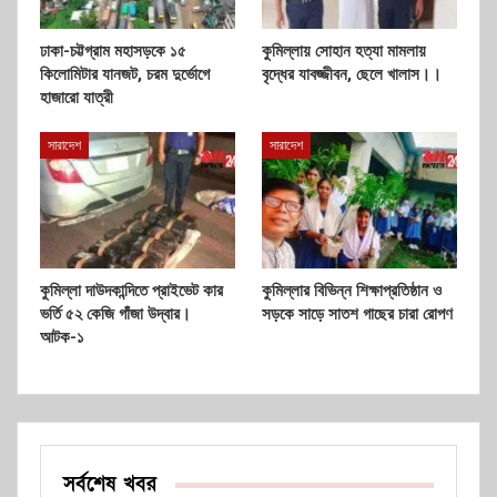
ঢাকা-চট্টগ্রাম মহাসড়কে ১৫
কুমিল্লায় সোহান হত্যা মামলায়
কিলোমিটার যানজট, চরম দুর্ভোগে
বৃদ্ধের যাবজ্জীবন, ছেলে খালাস।।
হাজারো যাত্রী
সারাদেশ
সারাদেশ
কুমিল্লা দাউদকান্দিতে প্রাইভেট কার
কুমিল্লার বিভিন্ন শিক্ষাপ্রতিষ্ঠান ও
ভর্তি ৫২ কেজি গাঁজা উদ্বার।
সড়কে সাড়ে সাতশ গাছের চারা রোপণ
আটক-১
সর্বশেষ খবর