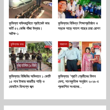
কুমিল্লা দাউদকান্দিতে প্রাইভেট কার
কুমিল্লার বিভিন্ন শিক্ষাপ্রতিষ্ঠান ও
ভর্তি ৫২ কেজি গাঁজা উদ্বার।
সড়কে সাড়ে সাতশ গাছের চারা রোপণ
আটক-১
কুমিল্লার খবর
সারাদেশ
কুমিল্লায় বিজিবির অভিযানে ১ কোটি
কুমিল্লায় ‘প্রাণি প্রেমীদের মিলন
১৫ লাখ টাকার ভারতীয় শাড়ি ও
মেলা, সাংস্কৃতিক অনুষ্ঠান ২০২৬ এ
মোবাইল ডিসপ্লে জব্দ
প্রকাশিত সংবাদের…