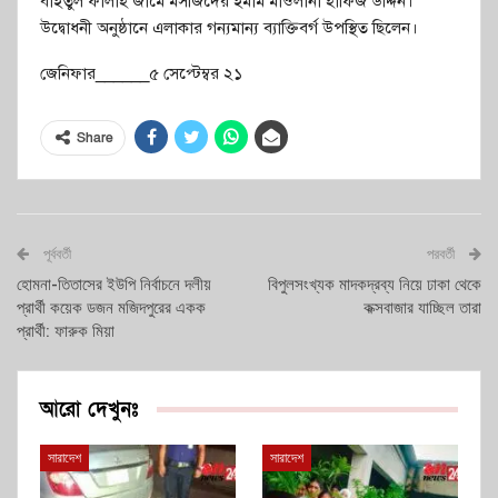
বাইতুল ফালাহ জামে মসজিদের ইমাম মাওলানা হাফিজ উদ্দিন।
উদ্বোধনী অনুষ্ঠানে এলাকার গন্যমান্য ব্যাক্তিবর্গ উপস্থিত ছিলেন।
জেনিফার______৫ সেপ্টেম্বর ২১
Share
পূর্ববর্তী
পরবর্তী
হোমনা-তিতাসের ইউপি নির্বাচনে দলীয়
বিপুলসংখ্যক মাদকদ্রব্য নিয়ে ঢাকা থেকে
প্রার্থী কয়েক ডজন মজিদপুরের একক
কক্সবাজার যাচ্ছিল তারা
প্রার্থী: ফারুক মিয়া
আরো দেখুনঃ
সারাদেশ
সারাদেশ