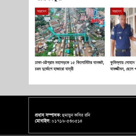
সারাদেশ
সারাদেশ
ঢাকা-চট্টগ্রাম মহাসড়কে ১৫ কিলোমিটার যানজট,
কুমিল্লায় সোহান 
চরম দুর্ভোগে হাজারো যাত্রী
যাবজ্জীবন, ছেলে
প্রধান সম্পাদক:
হুমায়ুন কবির রনি
মোবাইল:
০১৭১৬-৫৩০৫১৪