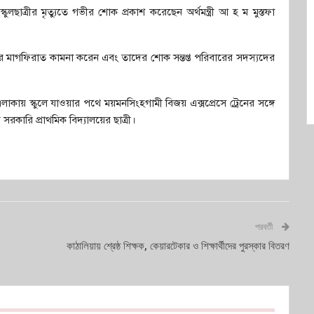
কুলছাত্রীর মৃত্যুতে গভীর শোক প্রকাশ করেছেন অর্থমন্ত্রী আ হ ম মুস্তফা
রুহের মাগফিরাত কামনা করেন এবং তাদের শোক সন্তপ্ত পরিবারের সদস্যদের
এলাকায় স্কুলে যাওয়ার পথে ময়মনসিংহগামী বিজয় এক্সপ্রেসে ট্রেনের সঙ্গে
 সরকারি প্রাথমিক বিদ্যালয়ের ছাত্রী।
পরবর্তী
কাঠালিয়ায় শ্রেষ্ঠ শিক্ষক, কেয়ারটেকার ও শিক্ষার্থীদের পুরস্কার বিতরণ