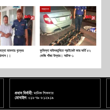
সারাদেশ
হত্যা মামলায় বৃদ্ধের
কুমিল্লা দাউদকান্দিতে প্রাইভেট কার ভর্তি ৫২
 খালাস।।
কেজি গাঁজা উদ্বার। আটক-১
প্রধান নির্বাহী:
মানিক শিকদার
মোবাইল:
০১৮৭৯-৮১২৯১৯