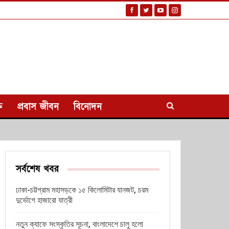
ি
প্রবাস জীবন
বিনোদন
সর্বশেষ খবর
ঢাকা-চট্টগ্রাম মহাসড়কে ১৫ কিলোমিটার যানজট, চরম
দুর্ভোগে হাজারো যাত্রী
নতুন ক্যাফে সংস্কৃতির সূচনা, বাংলাদেশে চালু হলো