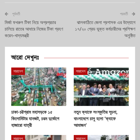
পূর্ববর্তী
পরবর্তী
মির্জা ফখরুল টিকা নিয়ে অপ্রপ্রচার
ঝালকাঠিতে জেলা প্রশাসক এর উদ্যোগে
চালিয়ে রাতের আধারে নিজের টিকা গ্রহণ
১৭/২০ গ্রেড ভুক্ত কর্মচারীদের প্রশিক্ষণ
করেন-খাদ্যমন্ত্রী
অনুষ্ঠিত
আরো দেখুনঃ
সারাদেশ
সারাদেশ
ঢাকা-চট্টগ্রাম মহাসড়কে ১৫
নতুন ক্যাফে সংস্কৃতির সূচনা,
কিলোমিটার যানজট, চরম দুর্ভোগে
বাংলাদেশে চালু হলো ‘ক্যাফে
হাজারো যাত্রী
আমাজন’
সারাদেশ
সারাদেশ