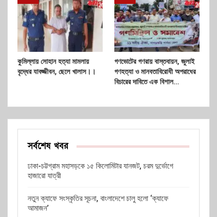
কুমিল্লায় সোহান হত্যা মামলায়
গণভোটের গণরায় বাস্তবায়ন, জুলাই
বৃদ্ধের যাবজ্জীবন, ছেলে খালাস।।
গণহত্যা ও মানবতাবিরোধী অপরাধের
বিচারের দাবিতে এক বিশাল…
সর্বশেষ খবর
ঢাকা-চট্টগ্রাম মহাসড়কে ১৫ কিলোমিটার যানজট, চরম দুর্ভোগে
হাজারো যাত্রী
নতুন ক্যাফে সংস্কৃতির সূচনা, বাংলাদেশে চালু হলো ‘ক্যাফে
আমাজন’