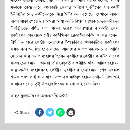
সাবেক ছাত্রলীগনেতা, পৌর কাউন্সিলর কামাল শরীফ বলেন,‘ বর্ধিত
সভাকে কেন্দ্র করে ঝালকাঠি জেলার অধিনে যুবলীগের সব কয়টি
ইউনিটের নেতা-কর্মীদেরকে নিয়ে মিটিং করা হয়েছে। সেখানে আমরা
ব্যবপ সাড়া পেয়েছি । আমরা আশা করছি বিপুল সংখ্যক নেতা-কর্মীদের
উপস্থিতিতে বর্ধিত সভা সফল হবে।’ ’এব্যাপারে ঝালকাঠি জেলা
যুবলীগের আহবায়ক পৌর কাউন্সিলর রেজাউল করিম জাকির বলেন,‘
দীর্ঘ দিন পরে কেন্দ্রীয় নেতাদের উপস্থিতিতে ঝালকাঠিতে যুবলীগের
বর্ধিত সভা অনুষ্ঠিত হতে যাচ্ছে। আমাদের অভিভাবক জননেতা আমির
হোসেন আমু এমপি মহোদয় ছিলেন যুবলীগের কেন্দ্রীয় কমিটির সাবেক
সফল চেয়ারম্যান। আমরা তাঁর নেতৃত্বে রাজনীতি করি। আমির হোসেন
আমু এমপি মহোদয়সহ কেন্দ্রীয় যুবলীগের চেয়ারম্যান শেখ ফজলে
শামস পরশ ভাই ও সাধারণ সম্পাদক মাঈনুল হোসেন খান নিখিল ভাই
আমাদের যে নেতৃত্ব উপহার দিবেন আমরা তাই মেনে নিব।’
আহসানুজ্জামান সোহেল/অননিউজ24।।
Share