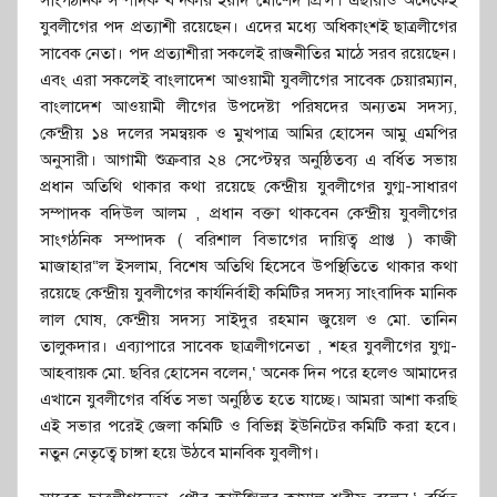
সাংগঠনিক সম্পাদক খন্দকার ইয়াদ মোর্শেদ প্রিন্স। এছারাও অনেকেই
যুবলীগের পদ প্রত্যাশী রয়েছেন। এদের মধ্যে অধিকাংশই ছাত্রলীগের
সাবেক নেতা। পদ প্রত্যাশীরা সকলেই রাজনীতির মাঠে সরব রয়েছেন।
এবং এরা সকলেই বাংলাদেশ আওয়ামী যুবলীগের সাবেক চেয়ারম্যান,
বাংলাদেশ আওয়ামী লীগের উপদেষ্টা পরিষদের অন্যতম সদস্য,
কেন্দ্রীয় ১৪ দলের সমন্বয়ক ও মুখপাত্র আমির হোসেন আমু এমপির
অনুসারী। আগামী শুক্রবার ২৪ সেপ্টেম্বর অনুষ্ঠিতব্য এ বর্ধিত সভায়
প্রধান অতিথি থাকার কথা রয়েছে কেন্দ্রীয় যুবলীগের যুগ্ম-সাধারণ
সম্পাদক বদিউল আলম , প্রধান বক্তা থাকবেন কেন্দ্রীয় যুবলীগের
সাংগঠনিক সম্পাদক ( বরিশাল বিভাগের দায়িত্ব প্রাপ্ত ) কাজী
মাজাহার“ল ইসলাম, বিশেষ অতিথি হিসেবে উপস্থিতিতে থাকার কথা
রয়েছে কেন্দ্রীয় যুবলীগের কার্যনির্বাহী কমিটির সদস্য সাংবাদিক মানিক
লাল ঘোষ, কেন্দ্রীয় সদস্য সাইদুর রহমান জুয়েল ও মো. তানিন
তালুকদার। এব্যাপারে সাবেক ছাত্রলীগনেতা , শহর যুবলীগের যুগ্ম-
আহবায়ক মো. ছবির হোসেন বলেন,‘ অনেক দিন পরে হলেও আমাদের
এখানে যুবলীগের বর্ধিত সভা অনুষ্ঠিত হতে যাচ্ছে। আমরা আশা করছি
এই সভার পরেই জেলা কমিটি ও বিভিন্ন ইউনিটের কমিটি করা হবে।
নতুন নেতৃত্বে চাঙ্গা হয়ে উঠবে মানবিক যুবলীগ।