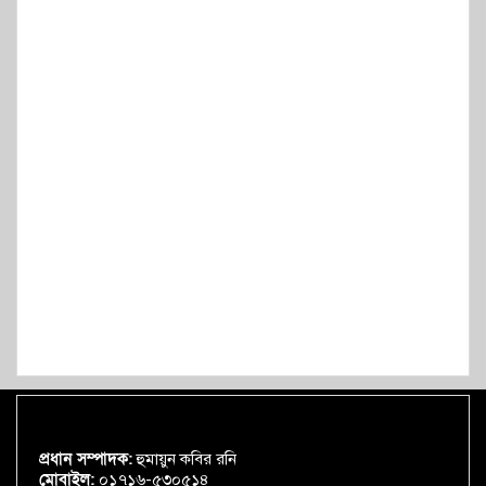
প্রধান সম্পাদক:
হুমায়ুন কবির রনি
মোবাইল:
০১৭১৬-৫৩০৫১৪