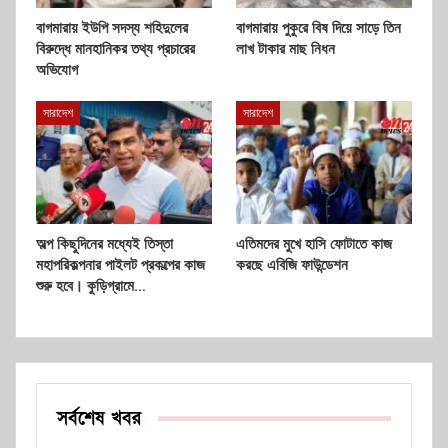
বাগমারায় ইউপি সদস্য শহিদুলের
বাগমারায় পুকুরে বিষ দিয়ে সাড়ে তিন
বিরুদ্ধে মানহানিকর তথ্য প্রচারের
লাখ টাকার মাছ নিধন
অভিযোগ
সারাদেশ
সারাদেশ
অল্প কিছুদিনের মধ্যেই তিস্তা
এতিমদের মুখে হাসি ফোটাতে কাজ
মহাপরিকল্পনার পাইলট প্রকল্পের কাজ
করছে এবিজি ফাউন্ডেশন
শুরু হবে। কুড়িগ্রামে…
সর্বশেষ খবর