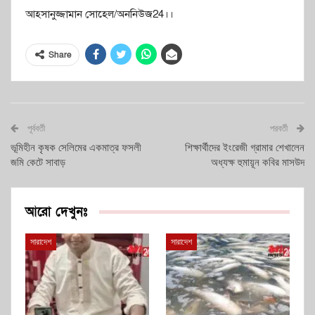
আহসানুজ্জামান সোহেল/অননিউজ24।।
Share
পূর্ববর্তী
পরবর্তী
ভূমিহীন কৃষক সেলিমের একমাত্র ফসলী
শিক্ষার্থীদের ইংরেজী গ্রামার শেখালেন
জমি কেটে সাবাড়
অধ্যক্ষ হুমায়ূন কবির মাসউদ
আরো দেখুনঃ
সারাদেশ
সারাদেশ