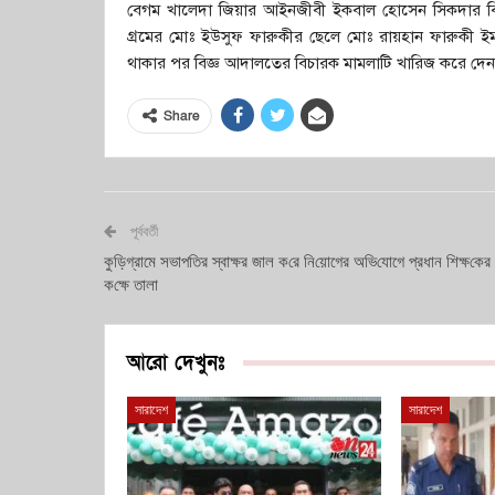
বেগম খালেদা জিয়ার আইনজীবী ইকবাল হোসেন সিকদার বিষ
গ্রমের মোঃ ইউসুফ ফারুকীর ছেলে মোঃ রায়হান ফারুকী ইমা
থাকার পর বিজ্ঞ আদালতের বিচারক মামলাটি খারিজ করে দে
Share
পূর্ববর্তী
কুড়িগ্রামে সভাপ‌তির স্বাক্ষর জাল ক‌রে নি‌য়োগের অ‌ভি‌যোগে প্রধান শিক্ষ‌কের
ক‌ক্ষে তালা
আরো দেখুনঃ
সারাদেশ
সারাদেশ