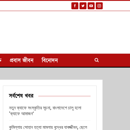
ি
প্রবাস জীবন
বিনোদন
সর্বশেষ খবর
নতুন ক্যাফে সংস্কৃতির সূচনা, বাংলাদেশে চালু হলো
‘ক্যাফে আমাজন’
কুমিল্লায় সোহান হত্যা মামলায় বৃদ্ধের যাবজ্জীবন, ছেলে