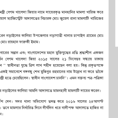
ত্রী বেগম খালেদা জিয়ার নামে দায়েরকৃত মানহানির মামলা খারিজ করে
য়াল ম্যাজিস্ট্রেট আদালতের বিচারক মোঃ জুয়েল রানা মামলাটি খারিজের
েন নড়াইলের কালিয়া উপজেলার নড়াগাতী থানার চাপাইল গ্রামের মোঃ
মোঃ রায়হান ফারুকী ইমাম।
ের সন্তান এবং বাংলাদেশের মহান মুক্তিযুদ্ধের প্রতি শ্রদ্ধাশীল একজন
সন বেগম খালেদা জিয়া ২০১৫ সালের ২১ ডিসেম্বর সন্ধ্যায় ঢাকায়
‘‘ স্বাধীনতা যুদ্ধে ত্রিশ লাখ শহীদ হয়েছেন বলা হয়। কিন্তু প্রকৃতপক্ষে
ই সমাবেশে বঙ্গবন্ধু শেখ মুজিবুর রহমানের নাম উল্লেখ না করে তাঁকে
ন্ত্রী হতে চেয়েছিলেন। স্বাধীন বাংলাদেশ চাননি’’। এমন বক্তব্য পত্র-পত্রিকা
িসেম্বর নড়াইলের কালিয়া আমলি আদালতে মামনহানী মামলাটি দায়ের করেন।
্দেশ দেন। সদর থানা অভিযোগ তদন্ত করে ২০১৬ সালের ২৪আগস্ট
 তবে মামলার নির্ধারিত দিনে দীর্ঘদিন ধরে বাদীপক্ষ আদালতে হাজির না
ন।