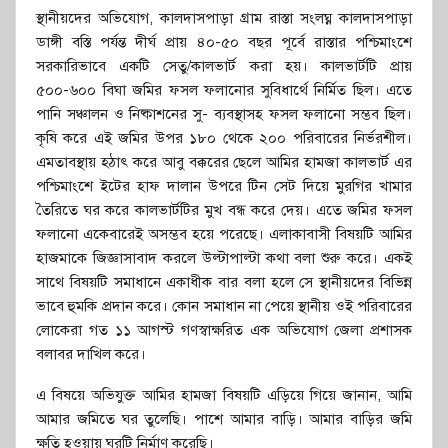
স্থানীয়দের অভিযোগ, কালদাসপাড়া গ্রাম রাস্তা সংলঘ্ন কালদাসপাড়া
ডাঙ্গী বস্তি পর্যন্ত দীর্ঘ প্রায় ৪০-৫০ বছর পূর্বে রাস্তার পশ্চিমাংশে
সরকারিভাবে একটি সেতু/কালভার্ট করা হয়। কালভার্টটি প্রায়
৫০০-৬০০ বিঘা জমির ফসল ফলানোর সুবিধার্থে নির্মিত ছিল। এতে
পানি সঞ্চালন ও নিষ্কাশনের সু- ব্যবস্থাসহ ফসল ফলানো সম্ভব ছিল।
কৃষি করে এই জমির উপর ১৮০ থেকে ২০০ পরিবারের নির্ভরশীল।
এমতাবস্থায় হঠাৎ করে আবু বক্করের ছেলে আমির হামজা কালভার্ট এর
পশ্চিমাংশে ইটের হাফ দালান উপরে টিন সেট দিয়ে মুরগির খামার
তৈরিতে ঘর করে কালভার্টটির মুখ বন্ধ করে দেয়। এতে জমির ফসল
ফলানো একেবারেই অসম্ভব হয়ে পরেছে। এলাকাবাসী বিষয়টি আমির
হাজমাকে জিজ্ঞাসাবাদ করলে উল্টাপাল্টা কথা বলা শুরু করে। একই
সাথে বিষয়টি সমাধানে একাধীক বার বলা হলে সে স্থানীয়দের বিভিন্ন
ভাবে হুমকি প্রদান করে। কোন সমাধান না পেয়ে স্থানীয় ওই পরিবারের
লোকেরা গত ১১ আগস্ট গণস্বাক্ষরিত এক অভিযোগ জেলা প্রশাসক
বলাবর দাখিল করে।
এ বিষয়ে অভিযুক্ত আমির হামজা বিষয়টি এড়িয়ে গিয়ে জানান, আমি
আমার জমিতে ঘর তুলেছি। পাশে আমার বাড়ি। আমার বাড়ির জমি
ক্ষতি হওয়ায় ঘরটি নির্মাণ করেছি।