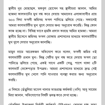
স্থানীয় নুর মোহাম্মদ, মকবুল হোসেন সহ স্থানীয়রা জানান, আমির
হাজমা কালভার্টের মুখ বন্ধ করে দেয়ায় আমাদের এলাকাবাসীর প্রায়
৬০০ বিঘা ফসলী জমিসহ ফসল পানিতে তলিয়ে গেছে। সকালেই
আমরা কালভার্টটির মুখ খুলে দেয়ার জন্য অনুরোধ করেছি। কিন্তু কোন
কাজ হচ্ছে না। বিভিন্ন ভাবে হুমকি প্রদান করছে আমির হামজা। আমরা
স্থানীয় হিসেবে জমিসহ ফসল রোক্ষায় প্রশাসনের মাধ্যমে কালভার্টটির
মুখ খুলে দেয়ার অনুরোধ জানাচ্ছি।
মামুন নামে আরেকজন অভিযোগ করে বলেন, ফসলী জমির ওই
কালভার্টটি প্রধান মুখ। কিন্তু সেটির মুখ বন্ধ করে দেয়ায় ফসল তো
পানিতে তলিয়ে গেছে, একই সাথে একটি সেতু, পাশে থাকা ২টি
কালভার্ট ভেঙ্গেপড়ার উপক্রম। আমরা প্রশাসনের মাধ্যমে দ্রুত সেই
কালভার্টটির মুখ খেলে পানি যাওয়ার ব্যবস্থা করার জন্য অনুরোধ
করছি।
এ বিষয়ে তেঁতুলিয়া মডেল থানার ভারপ্রাপ্ত কর্মকর্মা (ওসি) আবু সায়েম
মিয়া জানান, অভিযোগের বিষটি তদন্ত করে দেখা হচ্ছে।
তেঁতুলিয়া উপজেলা নির্বাহী কর্মকর্তা (ইউএনও) সোহাগ চন্দ্র সাহা