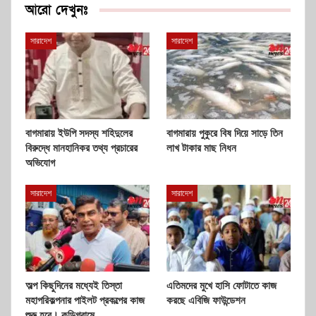
আরো দেখুনঃ
সারাদেশ
সারাদেশ
বাগমারায় ইউপি সদস্য শহিদুলের
বাগমারায় পুকুরে বিষ দিয়ে সাড়ে তিন
বিরুদ্ধে মানহানিকর তথ্য প্রচারের
লাখ টাকার মাছ নিধন
অভিযোগ
সারাদেশ
সারাদেশ
অল্প কিছুদিনের মধ্যেই তিস্তা
এতিমদের মুখে হাসি ফোটাতে কাজ
মহাপরিকল্পনার পাইলট প্রকল্পের কাজ
করছে এবিজি ফাউন্ডেশন
শুরু হবে। কুড়িগ্রামে…