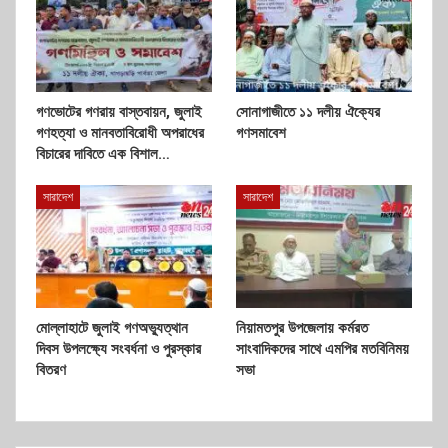
গণভোটের গণরায় বাস্তবায়ন, জুলাই
সোনাগাজীতে ১১ দলীয় ঐক্যের
গণহত্যা ও মানবতাবিরোধী অপরাধের
গণসমাবেশ
বিচারের দাবিতে এক বিশাল…
সারাদেশ
সারাদেশ
মোল্লাহাটে জুলাই গণঅভ্যুত্থান
নিয়ামতপুর উপজেলায় কর্মরত
দিবস উপলক্ষ্যে সংবর্ধনা ও পুরস্কার
সাংবাদিকদের সাথে এমপির মতবিনিময়
বিতরণ
সভা