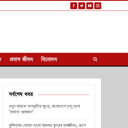
ি
প্রবাস জীবন
বিনোদন
সর্বশেষ খবর
নতুন ক্যাফে সংস্কৃতির সূচনা, বাংলাদেশে চালু হলো
‘ক্যাফে আমাজন’
কুমিল্লায় সোহান হত্যা মামলায় বৃদ্ধের যাবজ্জীবন, ছেলে