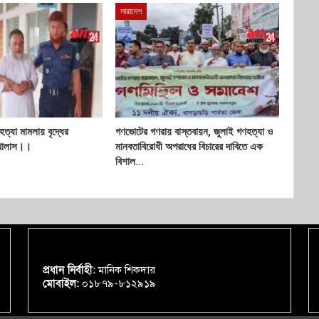
সারাদেশ
হত্যা মামলায় বৃদ্ধের
গণভোটের গণরায় বাস্তবায়ন, জুলাই গণহত্যা ও
 খালাস।।
মানবতাবিরোধী অপরাধের বিচারের দাবিতে এক
বিশাল…
প্রধান নির্বাহী:
মানিক শিকদার
মোবাইল:
০১৮৭৯-৮১২৯১৯