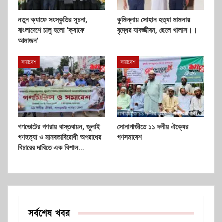
নতুন ক্যাফে সংস্কৃতির সূচনা,
কুমিল্লায় সোহান হত্যা মামলায়
বাংলাদেশে চালু হলো ‘ক্যাফে
বৃদ্ধের যাবজ্জীবন, ছেলে খালাস।।
আমাজন’
সারাদেশ
সারাদেশ
গণভোটের গণরায় বাস্তবায়ন, জুলাই
সোনাগাজীতে ১১ দলীয় ঐক্যের
গণহত্যা ও মানবতাবিরোধী অপরাধের
গণসমাবেশ
বিচারের দাবিতে এক বিশাল…
সর্বশেষ খবর