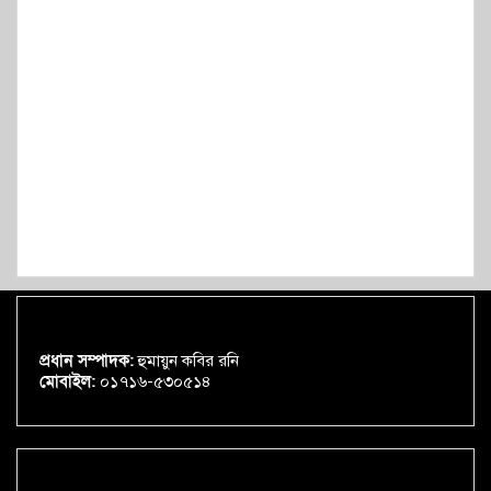
প্রধান সম্পাদক:
হুমায়ুন কবির রনি
মোবাইল:
০১৭১৬-৫৩০৫১৪