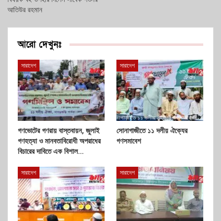
আতিউর রহমান
আরো দেখুনঃ
সারাদেশ
সারাদেশ
গণভোটের গণরায় বাস্তবায়ন, জুলাই
সোনাগাজীতে ১১ দলীয় ঐক্যের
গণহত্যা ও মানবতাবিরোধী অপরাধের
গণসমাবেশ
বিচারের দাবিতে এক বিশাল…
সারাদেশ
সারাদেশ