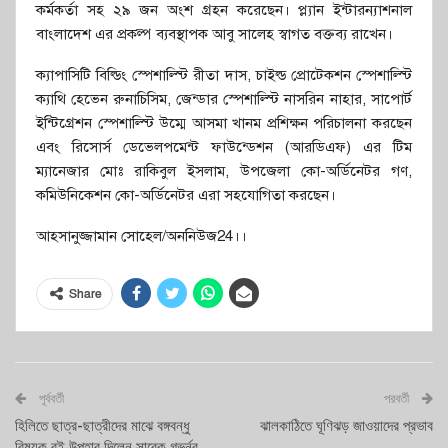
কর্মকর্তা সহ ২৯ জন অংশ গ্রহন করেছেন। প্ল্যান ইন্টারন্যাশনাল
বাংলাদেশ এর প্রকল্প ব্যবস্থাপক আবু সালেহ স্বাগত বক্তব্য রাখেন।
ক্যাপাসিটি বিল্ডিং স্পেশাল্স্টি রীতা দাস, চাইল্ড প্রোটেকশন স্পেশাল্স্টি
ক্যাথি হেভেন রুনাচিসিম, জেন্ডার স্পেশাল্স্টি নাসরিন নাহার, সাপোর্ট
ইন্টিগ্রেশন স্পেশাল্স্টি উম্মে আসমা খানম প্রশিক্ষন পরিচালনা করছেন
এবং রিসোর্স ডেভেলপমেন্ট ফাউন্ডেশন (আরডিএফ) এর টিম
ম্যানেজার মোঃ রাকিবুল ইসলাম, উপজেলা কো-অর্ডিনেটর গণ,
কমিউনিকেশন কো-অর্ডিনেটর এরা সহযোগিতা করছেন।
আহসানুজ্জামান সোহেল/অননিউজ24।।
Share
পূর্ববর্তী
পরবর্তী
হিলিতে ছাত্র-ছাত্রীদের মাঝে বঙ্গবন্ধু
ঝালকাঠিতে ঘূণিঝড় জাওয়াদের প্রভাব
বিষয়ক বই উপহার দিলেন সাবেক গভর্নর