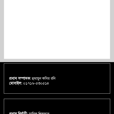
প্রধান সম্পাদক:
হুমায়ুন কবির রনি
মোবাইল:
০১৭১৬-৫৩০৫১৪
প্রধান নির্বাহী:
মানিক শিকদার