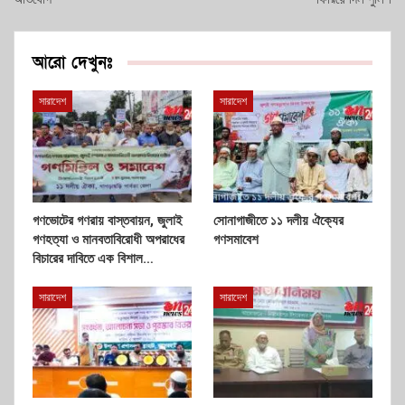
আরো দেখুনঃ
সারাদেশ
সারাদেশ
গণভোটের গণরায় বাস্তবায়ন, জুলাই
সোনাগাজীতে ১১ দলীয় ঐক্যের
গণহত্যা ও মানবতাবিরোধী অপরাধের
গণসমাবেশ
বিচারের দাবিতে এক বিশাল…
সারাদেশ
সারাদেশ