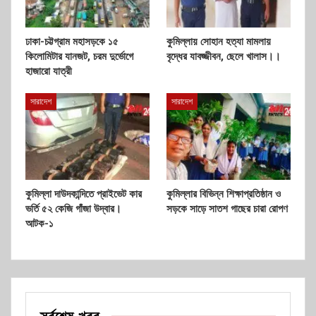
ঢাকা-চট্টগ্রাম মহাসড়কে ১৫
কুমিল্লায় সোহান হত্যা মামলায়
কিলোমিটার যানজট, চরম দুর্ভোগে
বৃদ্ধের যাবজ্জীবন, ছেলে খালাস।।
হাজারো যাত্রী
সারাদেশ
সারাদেশ
কুমিল্লা দাউদকান্দিতে প্রাইভেট কার
কুমিল্লার বিভিন্ন শিক্ষাপ্রতিষ্ঠান ও
ভর্তি ৫২ কেজি গাঁজা উদ্বার।
সড়কে সাড়ে সাতশ গাছের চারা রোপণ
আটক-১