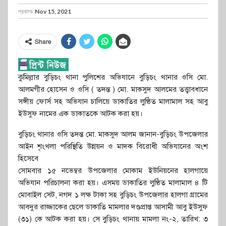
প্রকাশঃ
Nov 15, 2021
Share
কুমিল্লার বুড়িচং থানা পুলিশের অভিযানে বুড়িচং থানার ওসি মো.
আলমগীর হোসেন ও ওসি ( তদন্ত ) মো. মাকসুদ আলমের তত্ত্বাবধানে
সঙ্গীয় ফোর্স সহ অভিযান চালিয়ে ডাকাতির লুণ্ঠিত মালামাল সহ আবু
ইউসুফ নামের এক ডাকাতকে আটক করা হয়।
বুড়িচং থানার ওসি তদন্ত মো. মাকসুদ আলম জানান-বুড়িচং উপজেলার
আইন শৃংখলা পরিস্থিতি উন্নয়ন ও মাদক বিরোধী অভিযানের অংশ
হিসেবে
সোমবার ১৫ নভেম্বর উপজেলার মোকাম ইউনিয়নের হালগায়ে
অভিযান পরিচালনা করা হয়। এসময় ডাকাতির লুণ্ঠিত মালামাল ৪ টি
মোবাইল সেট, নগদ ১ লক্ষ টাকা সহ বুড়িচং উপজেলার হালগা গ্রামের
আবদুর রাজ্জাকের ছেলে ডাকাতি মামলার দণ্ডপ্রাপ্ত আসামী আবু ইউসুফ
(৩১) কে আটক করা হয়। সে বুড়িচং থানায় মামলা নং-২, তারিখ: ৩