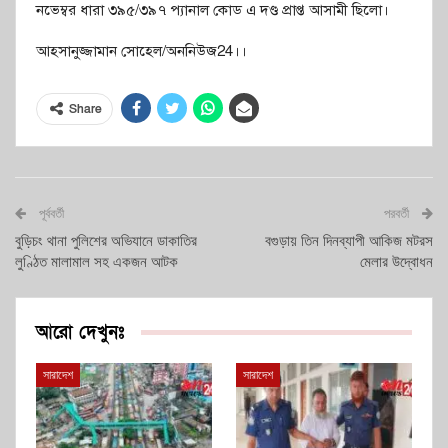
নভেম্বর ধারা ৩৯৫/৩৯৭ প্যানাল কোড এ দণ্ড প্রাপ্ত আসামী ছিলো।
আহসানুজ্জামান সোহেল/অননিউজ24।।
Share
পূর্ববর্তী
পরবর্তী
বুড়িচং থানা পুলিশের অভিযানে ডাকাতির
বগুড়ায় তিন দিনব্যাপী আকিজ মটরস
লুণ্ঠিত মালামাল সহ একজন আটক
মেলার উদ্বোধন
আরো দেখুনঃ
সারাদেশ
সারাদেশ