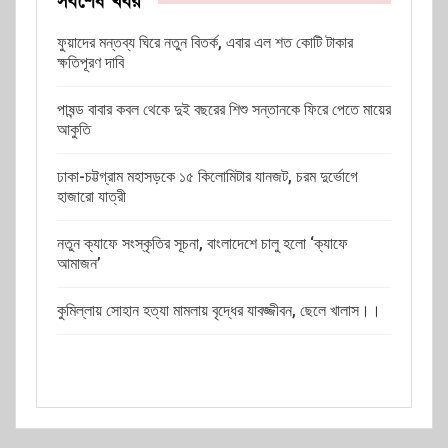
সর্বশেষ খবর
ফুয়াদের মন্তব্য ঘিরে নতুন বিতর্ক, এবার এল শত কোটি টাকার
ক্ষতিপূরণ দাবি
পাষন্ড বাবার কবল থেকে দুই বছরের শিশু সন্তানকে ফিরে পেতে মায়ের
আকুতি
ঢাকা-চট্টগ্রাম মহাসড়কে ১৫ কিলোমিটার যানজট, চরম দুর্ভোগে
হাজারো যাত্রী
নতুন ক্যাফে সংস্কৃতির সূচনা, বাংলাদেশে চালু হলো ‘ক্যাফে
আমাজন’
কুমিল্লায় সোহান হত্যা মামলায় বৃদ্ধের যাবজ্জীবন, ছেলে খালাস।।