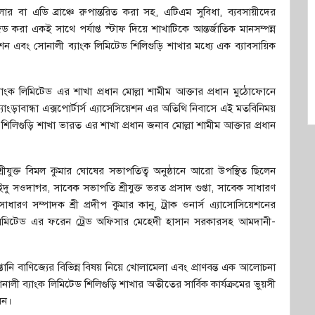
 বা এডি ব্রাঞ্চে রুপান্তরিত করা সহ, এটিএম সুবিধা, ব্যবসায়ীদের
 করা একই সাথে পর্যাপ্ত স্টাফ দিয়ে শাখাটিকে আন্তর্জাতিক মানসম্পন্ন
িয়েশন এবং সোনালী ব্যাংক লিমিটেড শিলিগুড়ি শাখার মধ্যে এক ব্যাবসায়িক
াংক লিমিটেড এর শাখা প্রধান মোল্লা শামীম আক্তার প্রধান মুঠোফোনে
ংড়াবান্ধা এক্সপোর্টার্স এ্যাসেসিয়েশন এর অতিথি নিবাসে এই মতবিনিময়
িলিগুড়ি শাখা ভারত এর শাখা প্রধান জনাব মোল্লা শামীম আক্তার প্রধান
ি শ্রীযুক্ত বিমল কুমার ঘোষের সভাপতিত্ব অনুষ্ঠানে আরো উপস্থিত ছিলেন
দক ইদু সওদাগর, সাবেক সভাপতি শ্রীযুক্ত ভরত প্রসাদ গুপ্তা, সাবেক সাধারণ
ারণ সম্পাদক শ্রী প্রদীপ কুমার কানু, ট্রাক ওনার্স এ্যাসোসিয়েশনের
 লিমিটেড এর ফরেন ট্রেড অফিসার মেহেদী হাসান সরকারসহ আমদানী-
তানি বাণিজ্যের বিভিন্ন বিষয় নিয়ে খোলামেলা এবং প্রাণবন্ত এক আলোচনা
সোনালী ব্যাংক লিমিটেড শিলিগুড়ি শাখার অতীতের সার্বিক কার্যক্রমের ভুয়সী
েন।