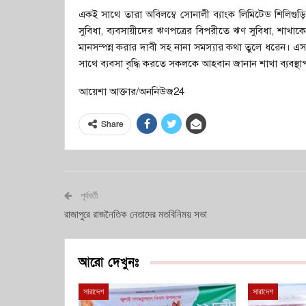
একই সাথে তারা অবিলম্বে সোনালী ব্যাংক লিমিটেড শিলিগুড়
সুবিধা, ব্যবসায়ীদের ঋণপত্রের বিপরীতে ঋণ সুবিধা, শাখাকে স
মানসম্পন্ন করার দাবী সহ নানা সমস্যার কথা তুলে ধরেন। এ
সাথে ব্যবসা বৃদ্ধি করতে সকলকে আহবান জানান শাখা ব্যবস্থ
আয়েশা আক্তার/অননিউজ24
Share
পূর্ববর্তী
রাজাপুরে রাজনৈতিক নেতাদের মতবিনিময় সভা
আরো দেখুনঃ
সারাদেশ
সারাদেশ