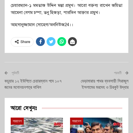
চেয়ারম্যান-১ মমতাজ উদ্দিন মন্তা প্রমূখ। আরো বক্তব্য রাখেন জয়িতা
আমেনা বেগম চম্পা, তনু হিজড়া, পারভিন আক্তার প্রমুখ।
আহসানুজ্জামান সোহেল/অননিউজ24।।
Share
পূর্ববর্তী
পরবর্তী
কচুয়ার ১২ ইউপিতে চেয়ারম্যান পদে ১০৭
ভেড়ামারায় পাথর ব্যবসায়ী সিরাজুল
জনের মনোনয়নপত্র দাখিল
ইসলামের মরদেহ ও চিরকুট উদ্ধার
আরো দেখুনঃ
সারাদেশ
সারাদেশ