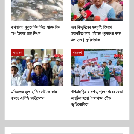
বাগমারায় পুকুরে বিষ দিয়ে সাড়ে তিন
অল্প কিছুদিনের মধ্যেই তিস্তা
লাখ টাকার মাছ নিধন
মহাপরিকল্পনার পাইলট প্রকল্পের কাজ
শুরু হবে। কুড়িগ্রামে…
সারাদেশ
সারাদেশ
এতিমদের মুখে হাসি ফোটাতে কাজ
খাগড়াছড়ির রামগড়ে প্রথমবারের মতো
করছে এবিজি ফাউন্ডেশন
অনুষ্ঠিত হলো ‘ম্যারাথন দৌড়
প্রতিযোগিতা