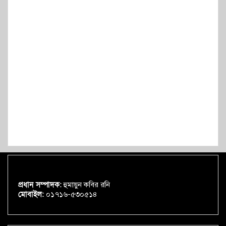
প্রধান সম্পাদক:
হুমায়ুন কবির রনি
মোবাইল:
০১৭১৬-৫৩০৫১৪