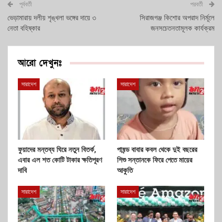
পূর্ববর্তী
পরবর্তী
ভেড়ামারায় দলীয় শৃঙ্খলা ভঙ্গের দায়ে ৩
সিরাজগঞ্জ কিশোর অপরাদ নির্মূলে
নেতা বহিষ্কার
জনসচেতনতামূলক কার্যক্রম
আরো দেখুনঃ
সারাদেশ
সারাদেশ
ফুয়াদের মন্তব্য ঘিরে নতুন বিতর্ক,
পাষন্ড বাবার কবল থেকে দুই বছরের
এবার এল শত কোটি টাকার ক্ষতিপূরণ
শিশু সন্তানকে ফিরে পেতে মায়ের
দাবি
আকুতি
সারাদেশ
সারাদেশ