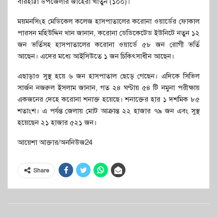
বারহাট্টা উপজেলার জাহেরা খাতুন (১০০)।
ময়মনসিংহ মেডিকেল কলেজ হাসপাতালের করোনা ওয়ার্ডের ফোকাল
পারসন মহিউদ্দিন খান জানান, করোনা ডেডিকেটেড ইউনিটে নতুন ১২
জন ভর্তিসহ হাসপাতালের করোনা ওয়ার্ডে ৫৮ জন রোগী ভর্তি
আছেন। এদের মধ্যে আইসিউতে ১ জন চিকিৎসাধীন আছেন।
এছাড়াও সুস্থ হয়ে ৬ জন হাসপাতাল ছেড়ে গেছেন। এদিকে সিভিল
সার্জন নজরুল ইসলাম জানান, গত ২৪ ঘণ্টায় ৫৪ টি নমুনা পরীক্ষায়
একজনের দেহে করোনা শনাক্ত হয়েছে। শনাক্তের হার ১ দশমিক ৮৫
শতাংশ। এ পর্যন্ত জেলায় মোট আক্রান্ত ২২ হাজার ৭৯ জন এবং সুস্থ
হয়েছেন ২১ হাজার ৫২১ জন।
আয়েশা আক্তার/অননিউজ24
Share