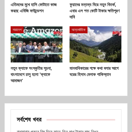
এতিমদের মুখে হাসি ফোটাতে কাজ
ফুয়াদের মন্তব্য ঘিরে নতুন বিতর্ক,
করছে এবিজি ফাউন্ডেশন
এবার এল শত কোটি টাকার ক্ষতিপূরণ
দাবি
সারাদেশ
আন্তর্জাতিক
নতুন ক্যাফে সংস্কৃতির সূচনা,
মানবাধিকারের পক্ষে কথা বলার আগে
বাংলাদেশে চালু হলো ‘ক্যাফে
ঘরের হিসাব মেলাক পাকিস্তান
আমাজন’
সর্বশেষ খবর
বাগমারায় পুকুরে বিষ দিয়ে সাড়ে তিন লাখ টাকার মাছ নিধন