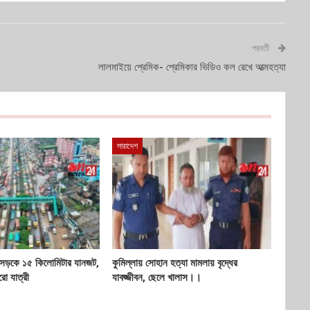
পরবর্তী
লালমাইয়ে প্রেমিক- প্রেমিকার ভিডিও কল রেখে আত্মহত্যা
সারাদেশ
মহাসড়কে ১৫ কিলোমিটার যানজট,
কুমিল্লায় সোহান হত্যা মামলায় বৃদ্ধের
রো যাত্রী
যাবজ্জীবন, ছেলে খালাস।।