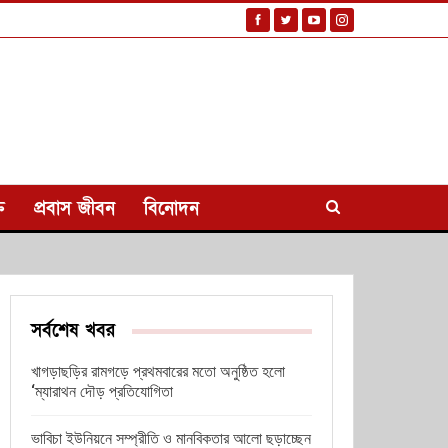
ি
প্রবাস জীবন
বিনোদন
সর্বশেষ খবর
খাগড়াছড়ির রামগড়ে প্রথমবারের মতো অনুষ্ঠিত হলো
‘ম্যারাথন দৌড় প্রতিযোগিতা
ভাবিচা ইউনিয়নে সম্প্রীতি ও মানবিকতার আলো ছড়াচ্ছেন