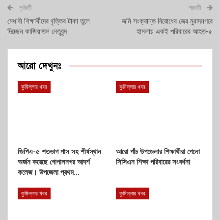
পূর্ববর্তী
পরবর্তী
মেধাবী শিক্ষার্থীদের বৃত্তির টাকা তুলে
জমি সংক্রান্ত বিরোধের জের মুরাদনগরে
দিচ্ছেন কাজিয়াতল নেতৃবৃন্দ
হামলায় একই পরিবারের আহত-৫
আরো দেখুনঃ
কুমিল্লার খবর
কুমিল্লার খবর
জিপিএ-৫ শতভাগ পাস সহ শীর্ষস্থান
আরো পাঁচ উপজেলার শিক্ষার্থীরা পেলো
অর্জন করেছে গোপালনগর আদর্শ
সিসিএন শিক্ষা পরিবারের সংবর্ধনা
কলেজ। উপজেলা প্রথম…
কুমিল্লার খবর
কুমিল্লার খবর