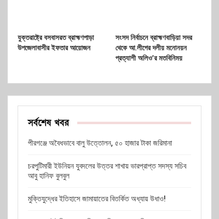
যুক্তরাষ্ট্রে বসবাসরত ব্রাহ্মণপাড়া
সংসদ নির্বাচনে ব্রাহ্মণবাড়িয়া সদর
উপজেলাবাসীর ইফতার আয়োজন
থেকে আ.লীগের দলীয় মনোনয়ন
প্রত্যাশী অলিও’র মতবিনিময়
সর্বশেষ খবর
পীরগঞ্জে অবৈধভাবে বালু উত্তোলন, ৫০ হাজার টাকা জরিমানা
চরপুটিমারী ইউনিয়ন যুবদলের উত্তর শাখায় ভারপ্রাপ্ত সদস্য সচিব
আবু হানিফ বুলবুল
মুক্তিযুদ্ধের ইতিহাসে জামায়াতের বিতর্কিত অধ্যায় উধাও!