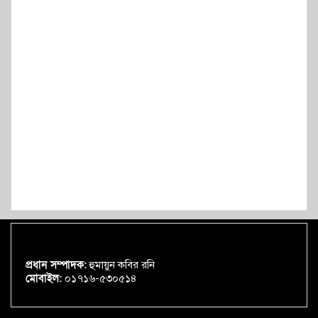
প্রধান সম্পাদক:
হুমায়ুন কবির রনি
মোবাইল:
০১৭১৬-৫৩০৫১৪