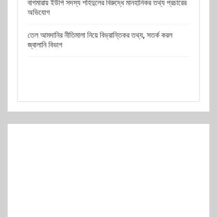
বাগমারায় ইউপি সদস্য শহিদুলের বিরুদ্ধে মানহানিকর তথ্য প্রচারের
অভিযোগ
তেল আমদানির নীতিমালা নিয়ে বিভ্রান্তিকর তথ্য, সতর্ক করল
জ্বালানি বিভাগ