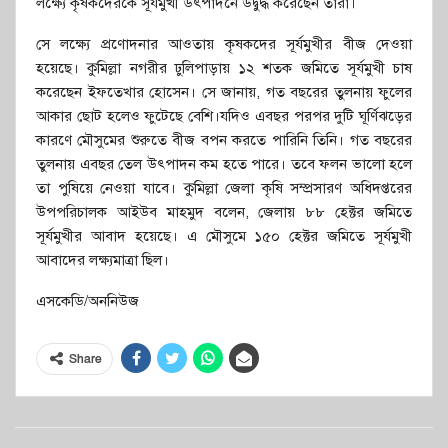
লক্ষ্যে কৃষকদেরকে সূর্যমুখী উৎপাদনে উদ্বুদ্ধ করেছেন তারা।
সে লক্ষ্যে প্রণোদনার আওতায় কৃষকদের সূর্যমুখীর বীজ দেওয়া
হয়েছে। কুমিল্লা নগরীর ঢুলিপাড়ায় ১২ শতক জমিতে সূর্যমুখী চাষ
করেছেন ইফতেখার হোসেন। সে জানায়, গত বছরের তুলনায় ফুলের
আকার ছোট হলেও ফুটেছে বেশি।যদিও এবছর পরপর দুটি ঘূর্ণিঝড়ের
কারণে মৌসুমের শুরুতে বীজ বপন করতে পারিনি তিনি। গত বছরের
তুলনায় এবছর তেল উৎপাদন কম হতে পারে। তবে ফলন ভালো হলে
তা পুষিয়ে নেওয়া যাবে। কুমিল্লা জেলা কৃষি সম্প্রসারণ অধিদপ্তরের
উপপরিচালক আইউব মাহমুদ বলেন, জেলায় ৮৮ হেক্টর জমিতে
সূর্যমুখীর আবাদ হয়েছে। এ মৌসুমে ১৫০ হেক্টর জমিতে সূর্যমুখী
আবাদের লক্ষ্যমাত্রা ছিল।
এসকেডি/অননিউজ
Share