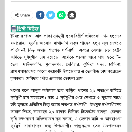
Share
কুমিল্লায় পাকা, আধা পাকা সূর্যমুখী ফুলে বিস্তীর্ণ জমিগুলো এখন হলুদের
সমারোহ। সূর্যের আলোয় মাখামাখি সবুজ গাছের হলুদ ফুল দেখতে
প্রতিদিনই ভিড় জমায় শতশত দর্শনার্থী। এবছর জেলায় ৮৮ হেক্টর
জমিতে সূর্যমুখীর চাষ হয়েছে। এথেকে পাওয়া যাবে প্রায় ২০০ টন
তেল। দাউদকান্দি, মুরাদনগর, দেবিদ্বার, কুমিল্লা সদর, চান্দিনা,
ব্রাহ্মণপাড়ারসহ আরো কয়েকটি উপজেলায় এ তেলবীজ চাষ করেছেন
কৃষকরা। দেবিদ্বার পৌর এলাকার ভোষনা গ্রাম।
শখের বশে আব্দুল আউয়াল তার বাড়ির পাশের ২০ শতাংশ জমিতে
সূর্যমুখী চাষ করেছেন। তার এ সূর্যমুখীর খেত দেখতে ও ফুলের সাথে
ছবি তুলতে প্রতিদিন ভিড় জমায় শতশত দর্শনার্থী। উৎসুক দর্শনার্থীদের
সামাল দিতে, করেছেন ২০ টাকার বিনিময় টিকেটের ব্যবস্থা। জেলার
কৃষি সম্প্রসারণ অধিদপ্তরের সূত্র বলছে, এ জেলার মাটি ও আবহাওয়া
সূর্যমুখী চাষাবাদের জন্য উপযোগী। স্বাস্থ্যসম্মত তেল উৎপাদনের