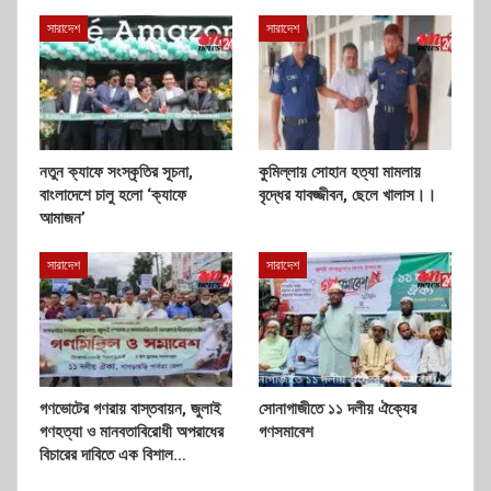
সারাদেশ
সারাদেশ
নতুন ক্যাফে সংস্কৃতির সূচনা,
কুমিল্লায় সোহান হত্যা মামলায়
বাংলাদেশে চালু হলো ‘ক্যাফে
বৃদ্ধের যাবজ্জীবন, ছেলে খালাস।।
আমাজন’
সারাদেশ
সারাদেশ
গণভোটের গণরায় বাস্তবায়ন, জুলাই
সোনাগাজীতে ১১ দলীয় ঐক্যের
গণহত্যা ও মানবতাবিরোধী অপরাধের
গণসমাবেশ
বিচারের দাবিতে এক বিশাল…