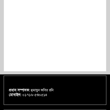
প্রধান সম্পাদক:
হুমায়ুন কবির রনি
মোবাইল:
০১৭১৬-৫৩০৫১৪