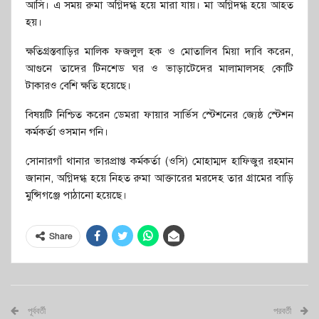
আসি। এ সময় রুমা অগ্নিদগ্ধ হয়ে মারা যায়। মা অগ্নিদগ্ধ হয়ে আহত
হয়।
ক্ষতিগ্রস্তবাড়ির মালিক ফজলুল হক ও মোতালিব মিয়া দাবি করেন,
আগুনে তাদের টিনশেড ঘর ও ভাড়াটেদের মালামালসহ কোটি
টাকারও বেশি ক্ষতি হয়েছে।
বিষয়টি নিশ্চিত করেন ডেমরা ফায়ার সার্ভিস স্টেশনের জ্যেষ্ঠ স্টেশন
কর্মকর্তা ওসমান গনি।
সোনারগাঁ থানার ভারপ্রাপ্ত কর্মকর্তা (ওসি) মোহাম্মদ হাফিজুর রহমান
জানান, অগ্নিদগ্ধ হয়ে নিহত রুমা আক্তারের মরদেহ তার গ্রামের বাড়ি
মুন্সিগঞ্জে পাঠানো হয়েছে।
Share
পূর্ববর্তী
পরবর্তী