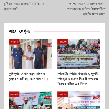
কুষ্টিয়ায় লালন একাডেমির নির্বাচন ৫
জনপ্রশাসন মন্ত্রনালয়ের আদেশ
বছরেও হয়নি
প্রত্যাহারের দাবিতে নীলফামারীতে
আইবির মানব বন্ধন
আরো দেখুনঃ
সারাদেশ
সারাদেশ
কুমিল্লায় সোহান হত্যা মামলায়
গণভোটের গণরায় বাস্তবায়ন, জুলাই
বৃদ্ধের যাবজ্জীবন, ছেলে খালাস।।
গণহত্যা ও মানবতাবিরোধী অপরাধের
বিচারের দাবিতে এক বিশাল…
সারাদেশ
সারাদেশ