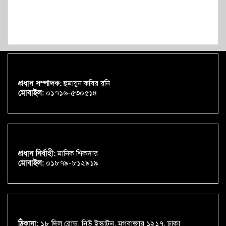
প্রধান সম্পাদক:
হুমায়ুন কবির রনি
মোবাইল:
০১৭১৬-৫৩০৫১৪
প্রধান নির্বাহী:
মানিক শিকদার
মোবাইল:
০১৮৭৯-৮১২৯১৯
ঠিকানা:
১৮ দিলু রোড, নিউ ইস্কাটন, মগবাজার ১২১৭, ঢাকা