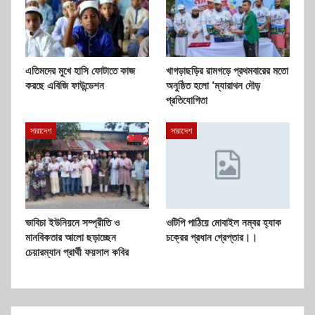
এতিমদের মুখে হাসি ফোটাতে কাজ
খাগড়াছড়ির রামগড়ে প্রথমবারের মতো
করছে এবিজি ফাউন্ডেশন
অনুষ্ঠিত হলো ‘ম্যারাথন দৌড়
প্রতিযোগিতা
সারাদেশ
সারাদেশ
ভাবিচা ইউনিয়নে সম্প্রীতি ও
ওটিপি পাঠিয়ে মোবাইল নম্বর হ্যাক
মানবিকতার আলো ছড়াচ্ছেন
চক্রের প্রধান গ্রেপ্তার।।
চেয়ারম্যান প্রার্থী ফয়সাল কবির