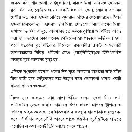
অনিক মিয়া, শাহ আলী, সাইদুল মিয়া, মারুফ মিয়া, সানজিদ হোসেন,
মুসা মিয়া সহ ১৫/২০ জনের একটি দল দা, ছেনা, লোহার রড সহ
দেশীয় অস্ত্র নিয়ে হামলা চালিয়ে কুমারচর গ্রামের খেলোয়ারদের উপর
হামলা চালানো হয়। হামলায় রনি মিয়া, খোরশেদ মিয়া, রাসেল মিয়া,
সাখাওয়াত মিয়া ও নূরে আলম সহ ১০ জনকে কুপিয়ে ও পিটিয়ে আহত
করা হয়। তাদের ঢাকা কলেজ মেডিকেল হাসপাতালে ভর্তি করা হয়।
পরে গতকাল বৃহস্পতিবার বিকেলে রাজধানীর একটি বেসরকারী
হাসপাতালের নিবিড় পরিচর্যা কেন্দ্র (আইসিসিইউ)তে চিকিৎসাধীন
অবস্থায় নুরে আলমের মৃত্যু হয়।
এদিকে সংঘর্ষের ঘটনার পরের দিন নুরে আলমের চাচাতো ভাই মমিন
মিয়া বাদী হয়ে জড়িতদের নাম উল্লেখ করে সোনারগাঁ থানায় একটি
মামলা দায়ের করেছেন।
নিহত নুরে আলমের ভাই সালা উদ্দিন বলেন, খেলা নিয়ে কথা
কাটাকাটির জেরে আমার ভাইয়ের উপর হামলা চালিয়ে কুপিয়ে ও
পিটিয়ে আহত করেছে। সে চিকিৎসাধীন অবস্থায় হাসপাতালে মৃত্যুবরন
করে। দীর্ঘ দিন ধরে সৌদি আরবে থাকে কিছুদিন পূর্বে ছুটিতে বাড়িতে
এসেছিল এ কথা বলেই তিনি কান্নায় ভেঙ্গে পড়েন।