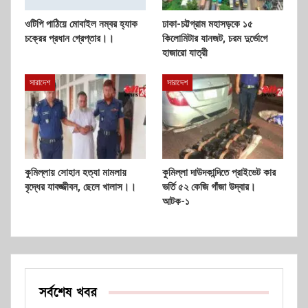
ওটিপি পাঠিয়ে মোবাইল নম্বর হ্যাক
ঢাকা-চট্টগ্রাম মহাসড়কে ১৫
চক্রের প্রধান গ্রেপ্তার।।
কিলোমিটার যানজট, চরম দুর্ভোগে
হাজারো যাত্রী
সারাদেশ
সারাদেশ
কুমিল্লায় সোহান হত্যা মামলায়
কুমিল্লা দাউদকান্দিতে প্রাইভেট কার
বৃদ্ধের যাবজ্জীবন, ছেলে খালাস।।
ভর্তি ৫২ কেজি গাঁজা উদ্বার।
আটক-১
সর্বশেষ খবর