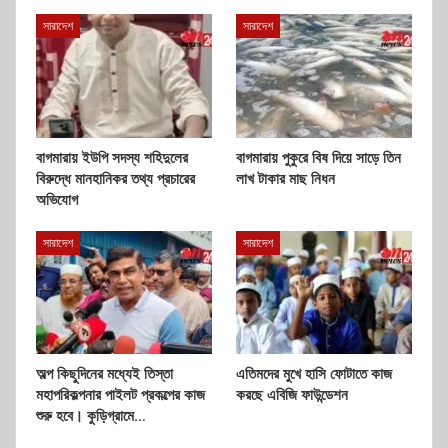
সারাদেশ
সারাদেশ
বাগমারায় ইউপি সদস্য শহিদুলের
বাগমারায় পুকুরে বিষ দিয়ে সাড়ে তিন
বিরুদ্ধে মানহানিকর তথ্য প্রচারের
লাখ টাকার মাছ নিধন
অভিযোগ
সারাদেশ
সারাদেশ
অল্প কিছুদিনের মধ্যেই তিস্তা
এতিমদের মুখে হাসি ফোটাতে কাজ
মহাপরিকল্পনার পাইলট প্রকল্পের কাজ
করছে এবিজি ফাউন্ডেশন
শুরু হবে। কুড়িগ্রামে…