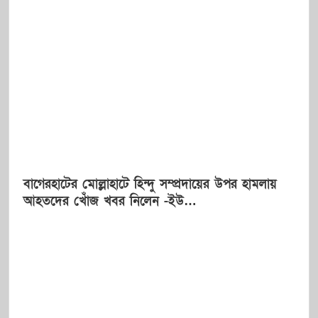
বাগেরহাটের মোল্লাহাটে হিন্দু সম্প্রদায়ের উপর হামলায়
আহতদের খোঁজ খবর নিলেন -ইউ…