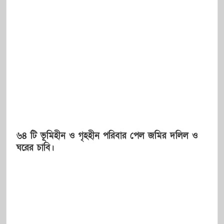
৬৪ টি ভূমিহীন ও গৃহহীন পরিবার পেল জমির দলিল ও
ঘরের চাবি।