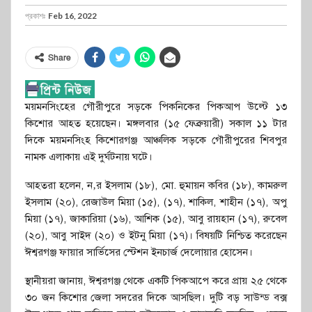
প্রকাশঃ
Feb 16, 2022
Share
ময়মনসিংহের গৌরীপুরে সড়কে পিকনিকের পিকআপ উল্টে ১৩
কিশোর আহত হয়েছেন। মঙ্গলবার (১৫ ফেব্রুয়ারী) সকাল ১১ টার
দিকে ময়মনসিংহ কিশোরগঞ্জ আঞ্চলিক সড়কে গৌরীপুরের শিবপুর
নামক এলাকায় এই দুর্ঘটনায় ঘটে।
আহতরা হলেন, ন‚র ইসলাম (১৮), মো. হুমায়ন কবির (১৮), কামরুল
ইসলাম (২০), রেজাউল মিয়া (১৫), (১৭), শাকিল, শাহীন (১৭), অপু
মিয়া (১৭), জাকারিয়া (১৬), আশিক (১৫), আবু রায়হান (১৭), রুবেল
(২০), আবু সাইদ (২০) ও ইটনু মিয়া (১৭)। বিষয়টি নিশ্চিত করেছেন
ঈশ্বরগঞ্জ ফায়ার সার্ভিসের স্টেশন ইনচার্জ দেলোয়ার হোসেন।
স্থানীয়রা জানায়, ঈশ্বরগঞ্জ থেকে একটি পিকআপে করে প্রায় ২৫ থেকে
৩০ জন কিশোর জেলা সদরের দিকে আসছিল। দুটি বড় সাউন্ড বক্স