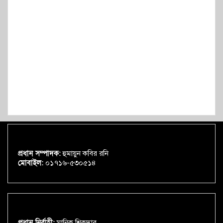
প্রধান সম্পাদক:
হুমায়ুন কবির রনি
মোবাইল:
০১৭১৬-৫৩০৫১৪
প্রধান নির্বাহী:
মানিক শিকদার