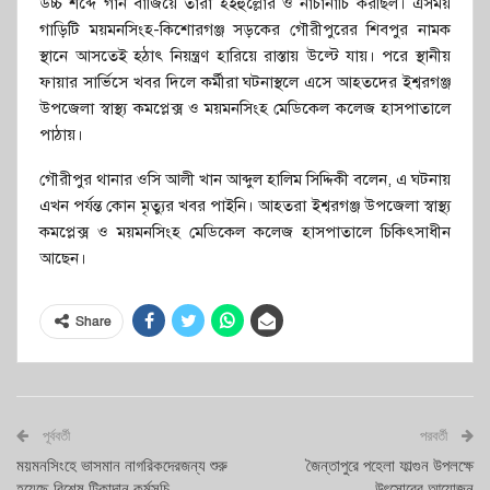
উচ্চ শব্দে গান বাজিয়ে তারা হইহুল্লোর ও নাচানাচি করছিল। এসময়
গাড়িটি ময়মনসিংহ-কিশোরগঞ্জ সড়কের গৌরীপুরের শিবপুর নামক
স্থানে আসতেই হঠাৎ নিয়ন্ত্রণ হারিয়ে রাস্তায় উল্টে যায়। পরে স্থানীয়
ফায়ার সার্ভিসে খবর দিলে কর্মীরা ঘটনাস্থলে এসে আহতদের ইশ্বরগঞ্জ
উপজেলা স্বাস্থ্য কমপ্লেক্স ও ময়মনসিংহ মেডিকেল কলেজ হাসপাতালে
পাঠায়।
গৌরীপুর থানার ওসি আলী খান আব্দুল হালিম সিদ্দিকী বলেন, এ ঘটনায়
এখন পর্যন্ত কোন মৃত্যুর খবর পাইনি। আহতরা ইশ্বরগঞ্জ উপজেলা স্বাস্থ্য
কমপ্লেক্স ও ময়মনসিংহ মেডিকেল কলেজ হাসপাতালে চিকিৎসাধীন
আছেন।
Share
পূর্ববর্তী
পরবর্তী
ময়মনসিংহে ভাসমান নাগরিকদেরজন্য শুরু
জৈন্তাপুরে পহেলা ফাল্গুন উপলক্ষে
হয়েছে বিশেষ টিকাদান কর্মসূচি
উৎসোবের আয়োজন