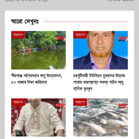
আরো দেখুনঃ
সারাদেশ
সারাদেশ
পীরগঞ্জে অবৈধভাবে বালু উত্তোলন,
চরপুটিমারী ইউনিয়ন যুবদলের উত্তর
৫০ হাজার টাকা জরিমানা
শাখায় ভারপ্রাপ্ত সদস্য সচিব আবু
হানিফ বুলবুল
সারাদেশ
সারাদেশ