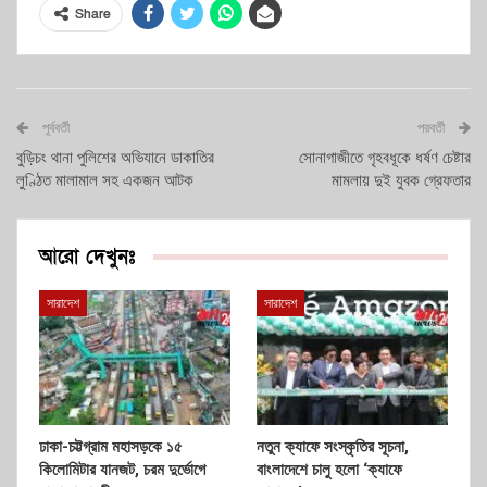
Share
পূর্ববর্তী
পরবর্তী
বুড়িচং থানা পুলিশের অভিযানে ডাকাতির
সোনাগাজীতে গৃহবধূকে ধর্ষণ চেষ্টার
লুণ্ঠিত মালামাল সহ একজন আটক
মামলায় দুই যুবক গ্রেফতার
আরো দেখুনঃ
সারাদেশ
সারাদেশ
ঢাকা-চট্টগ্রাম মহাসড়কে ১৫
নতুন ক্যাফে সংস্কৃতির সূচনা,
কিলোমিটার যানজট, চরম দুর্ভোগে
বাংলাদেশে চালু হলো ‘ক্যাফে