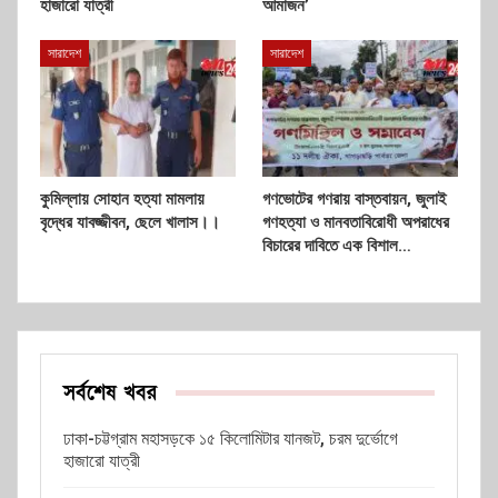
হাজারো যাত্রী
আমাজন’
সারাদেশ
সারাদেশ
কুমিল্লায় সোহান হত্যা মামলায়
গণভোটের গণরায় বাস্তবায়ন, জুলাই
বৃদ্ধের যাবজ্জীবন, ছেলে খালাস।।
গণহত্যা ও মানবতাবিরোধী অপরাধের
বিচারের দাবিতে এক বিশাল…
সর্বশেষ খবর
ঢাকা-চট্টগ্রাম মহাসড়কে ১৫ কিলোমিটার যানজট, চরম দুর্ভোগে
হাজারো যাত্রী