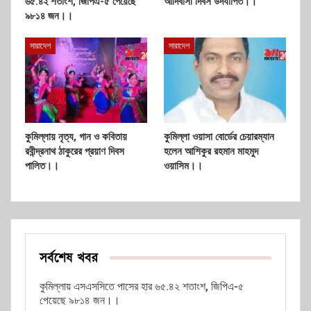
৬৫.৪২ শতাংশ, জিপিএ-৫ পেয়েছে
আদিবাসী দিবস উদযাপিত।।
৯৮১৪ জন।।
সারাদেশ
সারাদেশ
কুমিল্লায় নৃত্য, গান ও কবিতায়
কুমিল্লা ওয়াসা বোর্ডের চেয়ারম্যান
রবীন্দ্রনাথ ঠাকুরের প্রয়াণ দিবস
হলেন আশিকুর রহমান মাহমুদ
পালিত।।
ওয়াসিম।।
সর্বশেষ খবর
কুমিল্লায় এসএসসিতে পাসের হার ৬৫.৪২ শতাংশ, জিপিএ-৫
পেয়েছে ৯৮১৪ জন।।