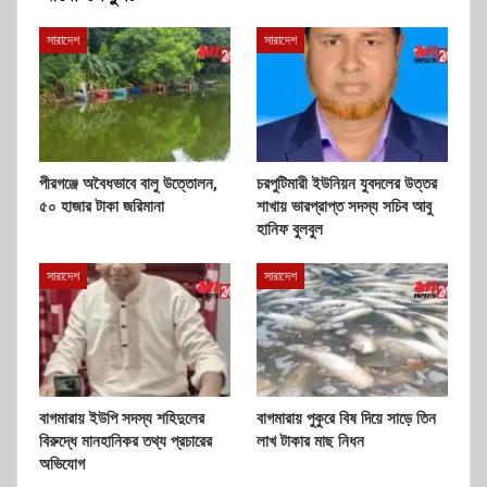
সারাদেশ
সারাদেশ
পীরগঞ্জে অবৈধভাবে বালু উত্তোলন,
চরপুটিমারী ইউনিয়ন যুবদলের উত্তর
৫০ হাজার টাকা জরিমানা
শাখায় ভারপ্রাপ্ত সদস্য সচিব আবু
হানিফ বুলবুল
সারাদেশ
সারাদেশ
বাগমারায় ইউপি সদস্য শহিদুলের
বাগমারায় পুকুরে বিষ দিয়ে সাড়ে তিন
বিরুদ্ধে মানহানিকর তথ্য প্রচারের
লাখ টাকার মাছ নিধন
অভিযোগ