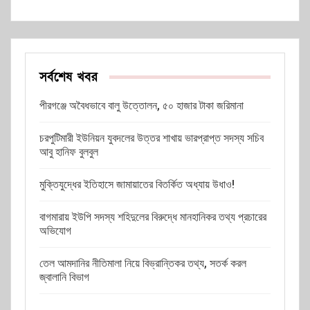
সর্বশেষ খবর
পীরগঞ্জে অবৈধভাবে বালু উত্তোলন, ৫০ হাজার টাকা জরিমানা
চরপুটিমারী ইউনিয়ন যুবদলের উত্তর শাখায় ভারপ্রাপ্ত সদস্য সচিব
আবু হানিফ বুলবুল
মুক্তিযুদ্ধের ইতিহাসে জামায়াতের বিতর্কিত অধ্যায় উধাও!
বাগমারায় ইউপি সদস্য শহিদুলের বিরুদ্ধে মানহানিকর তথ্য প্রচারের
অভিযোগ
তেল আমদানির নীতিমালা নিয়ে বিভ্রান্তিকর তথ্য, সতর্ক করল
জ্বালানি বিভাগ