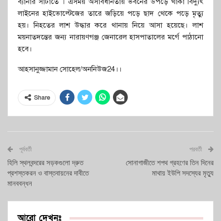
ব্যানার সাটাতে । এসময় অসাবধানতায় ভবনের উপড়ে থাকা বিদ্যুৎ
লাইনের হাইভোল্টেজের তারে জড়িয়ে পড়ে ছাদ থেকে পড়ে মৃত্যু
হয়। নিহতের লাশ উদ্ধার করে থানায় নিয়ে আসা হয়েছে। লাশ
ময়নাতদন্তের জন্য নারায়ণগঞ্জ জেনারেল হাসপাতালের মর্গে পাঠানো
হবে।
আহসানুজ্জামান সোহেল/অননিউজ24।।
Share
পূর্ববর্তী
পরবর্তী
হিলি স্থলবন্দরের সড়কগুলো দ্রুত
সোনাগাজীতে শপথ গ্রহণের তিন দিনের
প্রশস্তকরন ও বাস্তবায়নের দাবীতে
মাথায় ইউপি সদস্যের মৃত্যু
মানববন্ধন
আরো দেখুনঃ